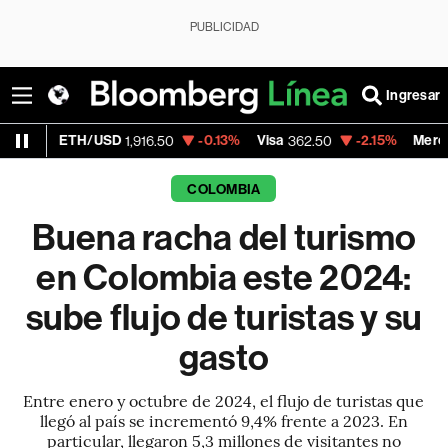
PUBLICIDAD
Ingresar
H/USD
-0.13%
Visa
-2.15%
MercadoLibre
1,916.50
362.50
1,82
COLOMBIA
Buena racha del turismo
en Colombia este 2024:
sube flujo de turistas y su
gasto
Entre enero y octubre de 2024, el flujo de turistas que
llegó al país se incrementó 9,4% frente a 2023. En
particular, llegaron 5,3 millones de visitantes no