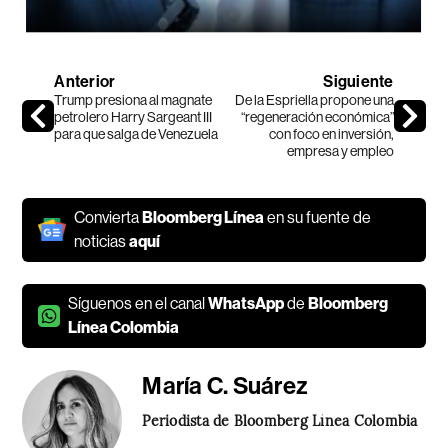
Anterior
Siguiente
Trump presiona al magnate
De la Espriella propone una
petrolero Harry Sargeant III
“regeneración económica”
para que salga de Venezuela
con foco en inversión,
empresa y empleo
Convierta
Bloomberg Línea
en su fuente de
noticias
aquí
Síguenos en el canal
WhatsApp
de
Bloomberg
Línea Colombia
María C. Suárez
Periodista de Bloomberg Línea Colombia