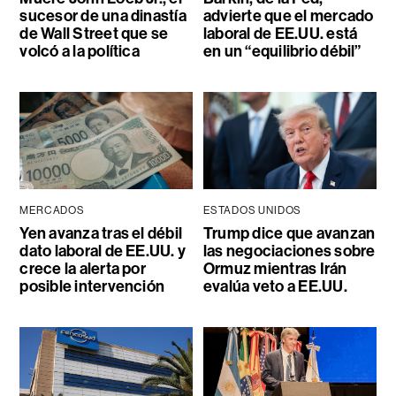
sucesor de una dinastía
advierte que el mercado
de Wall Street que se
laboral de EE.UU. está
volcó a la política
en un “equilibrio débil”
MERCADOS
ESTADOS UNIDOS
Yen avanza tras el débil
Trump dice que avanzan
dato laboral de EE.UU. y
las negociaciones sobre
crece la alerta por
Ormuz mientras Irán
posible intervención
evalúa veto a EE.UU.