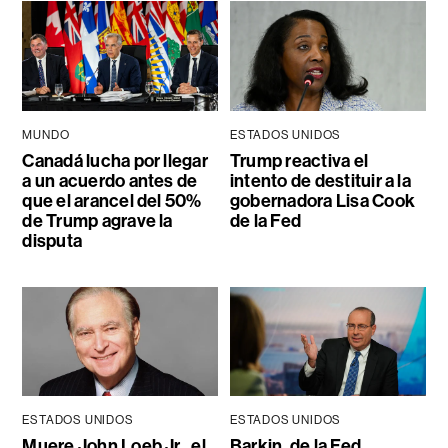
MUNDO
ESTADOS UNIDOS
Canadá lucha por llegar
Trump reactiva el
a un acuerdo antes de
intento de destituir a la
que el arancel del 50%
gobernadora Lisa Cook
de Trump agrave la
de la Fed
disputa
ESTADOS UNIDOS
ESTADOS UNIDOS
Muere John Loeb Jr., el
Barkin, de la Fed,