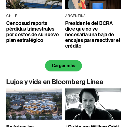
CHILE
ARGENTINA
Cencosud reporta
Presidente del BCRA
pérdidas trimestrales
dice que no ve
por costos de su nuevo
necesaria una baja de
plan estratégico
encajes para reactivar el
crédito
Cargar más
Lujos y vida en Bloomberg Línea
En fotos: las
¿Quién era William Orbit,