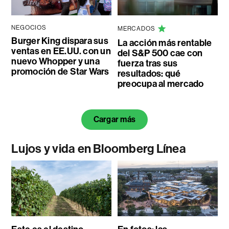
NEGOCIOS
MERCADOS
Burger King dispara sus
La acción más rentable
ventas en EE.UU. con un
del S&P 500 cae con
nuevo Whopper y una
fuerza tras sus
promoción de Star Wars
resultados: qué
preocupa al mercado
Cargar más
Lujos y vida en Bloomberg Línea