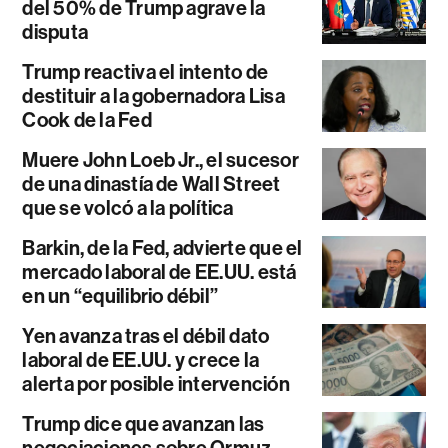
del 50% de Trump agrave la
disputa
Trump reactiva el intento de
destituir a la gobernadora Lisa
Cook de la Fed
Muere John Loeb Jr., el sucesor
de una dinastía de Wall Street
que se volcó a la política
Barkin, de la Fed, advierte que el
mercado laboral de EE.UU. está
en un “equilibrio débil”
Yen avanza tras el débil dato
laboral de EE.UU. y crece la
alerta por posible intervención
Trump dice que avanzan las
negociaciones sobre Ormuz