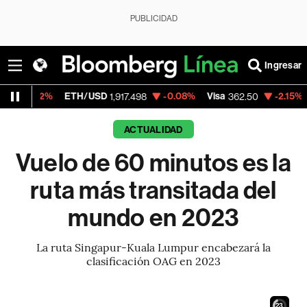
PUBLICIDAD
Ingresar
%
ETH/USD
-0.08%
Visa
-2.15%
MercadoL
1,917.498
362.50
ACTUALIDAD
Vuelo de 60 minutos es la
ruta más transitada del
mundo en 2023
La ruta Singapur-Kuala Lumpur encabezará la
clasificación OAG en 2023
21