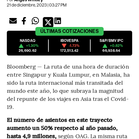
21 de diciembre, 2023 | 03:27 PM
ÚLTIMAS
COTIZACIONES
NASDAQ
IBOVESPA
S&P/BMV IPC
+1.30%
-1.73%
+0.82%
26,690.62
172,513.42
66,938.64
Bloomberg — La ruta de una hora de duración
entre Singapur y Kuala Lumpur, en Malasia, ha
sido la ruta internacional más transitada del
mundo este año, lo que subraya la magnitud
del repunte de los viajes en Asia tras el Covid-
19.
El número de asientos en este trayecto
aumentó un 50% respecto al año pasado,
hasta 4,9 millones,
según OAG. La misma ruta