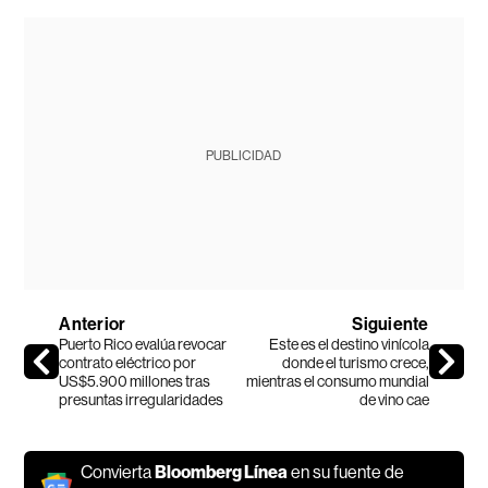
PUBLICIDAD
Anterior
Siguiente
Puerto Rico evalúa revocar
Este es el destino vinícola
contrato eléctrico por
donde el turismo crece,
US$5.900 millones tras
mientras el consumo mundial
presuntas irregularidades
de vino cae
Convierta
Bloomberg Línea
en su fuente de