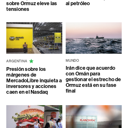
sobre Ormuz eleve las
al petróleo
tensiones
MUNDO
ARGENTINA
Irán dice que acuerdo
Presión sobre los
con Omán para
márgenes de
gestionar el estrecho de
MercadoLibre inquieta a
Ormuz está en su fase
inversores y acciones
final
caen en el Nasdaq