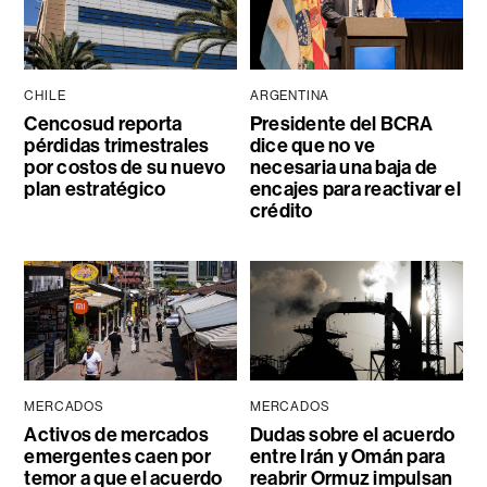
CHILE
ARGENTINA
Cencosud reporta
Presidente del BCRA
pérdidas trimestrales
dice que no ve
por costos de su nuevo
necesaria una baja de
plan estratégico
encajes para reactivar el
crédito
MERCADOS
MERCADOS
Activos de mercados
Dudas sobre el acuerdo
emergentes caen por
entre Irán y Omán para
temor a que el acuerdo
reabrir Ormuz impulsan