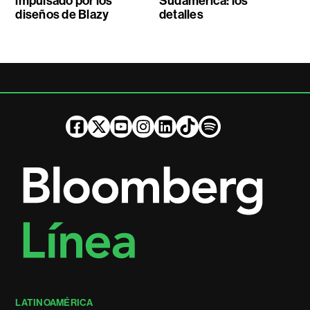
impulsado por los
Sudamérica: los
diseños de Blazy
detalles
LATINOAMÉRICA