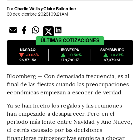
Por
Charlie Wells y Claire Ballentine
30 de diciembre, 2023 | 09:21 AM
ÚLTIMAS
COTIZACIONES
NASDAQ
IBOVESPA
S&P/BMV IPC
-0.05%
+0.50%
+0.37%
26,571.53
178,780.17
67,079.61
Bloomberg — Con demasiada frecuencia, es al
final de las fiestas cuando las preocupaciones
económicas empiezan a escocer de verdad.
Ya se han hecho los regalos y las reuniones
han empezado a desaparecer. Pero en el
período más lento entre Navidad y Año Nuevo,
el estrés causado por las decisiones
financieras retrospectivas empieza a chocar