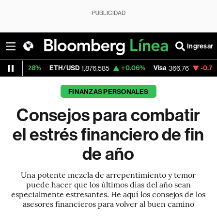
PUBLICIDAD
Ingresar
TH/USD
+0.06%
Visa
-0.77%
MercadoLibr
1,876.585
366.76
FINANZAS PERSONALES
Consejos para combatir
el estrés financiero de fin
de año
Una potente mezcla de arrepentimiento y temor
puede hacer que los últimos días del año sean
especialmente estresantes. He aquí los consejos de los
asesores financieros para volver al buen camino