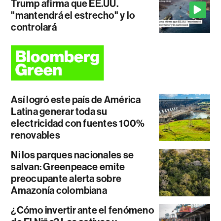
Trump afirma que EE.UU.
"mantendrá el estrecho" y lo
controlará
Así logró este país de América
Latina generar toda su
electricidad con fuentes 100%
renovables
Ni los parques nacionales se
salvan: Greenpeace emite
preocupante alerta sobre
Amazonía colombiana
¿Cómo invertir ante el fenómeno