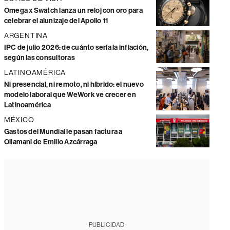
Omega x Swatch lanza un reloj con oro para
celebrar el alunizaje del Apollo 11
ARGENTINA
IPC de julio 2026: de cuánto sería la inflación,
según las consultoras
LATINOAMÉRICA
Ni presencial, ni remoto, ni híbrido: el nuevo
modelo laboral que WeWork ve crecer en
Latinoamérica
MÉXICO
Gastos del Mundial le pasan factura a
Ollamani de Emilio Azcárraga
PUBLICIDAD