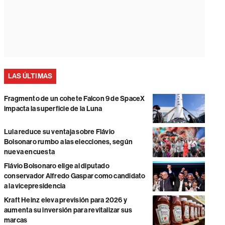
LAS ÚLTIMAS
Fragmento de un cohete Falcon 9 de SpaceX
impacta la superficie de la Luna
Lula reduce su ventaja sobre Flávio
Bolsonaro rumbo a las elecciones, según
nueva encuesta
Flávio Bolsonaro elige al diputado
conservador Alfredo Gaspar como candidato
a la vicepresidencia
Kraft Heinz eleva previsión para 2026 y
aumenta su inversión para revitalizar sus
marcas