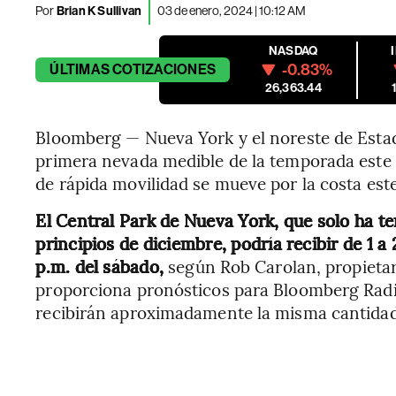
Por
Brian K Sullivan
03 de enero, 2024 | 10:12 AM
NASDAQ
-0.83%
ÚLTIMAS
COTIZACIONES
26,363.44
Bloomberg — Nueva York y el noreste de Est
primera nevada medible de la temporada este 
de rápida movilidad se mueve por la costa este
El Central Park de Nueva York, que solo ha t
principios de diciembre, podría recibir de 1 a 
p.m. del sábado,
según Rob Carolan, propieta
proporciona pronósticos para Bloomberg Radio
recibirán aproximadamente la misma cantidad