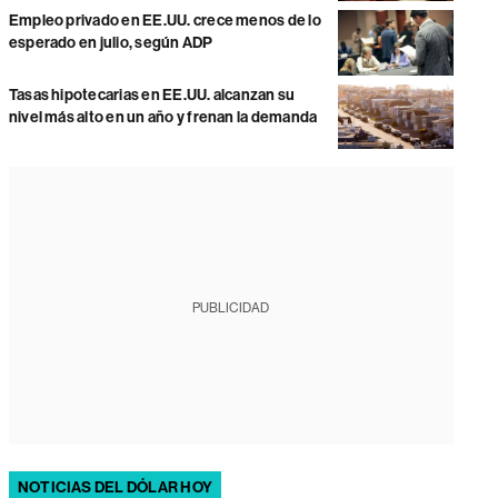
Empleo privado en EE.UU. crece menos de lo
esperado en julio, según ADP
Tasas hipotecarias en EE.UU. alcanzan su
nivel más alto en un año y frenan la demanda
PUBLICIDAD
NOTICIAS DEL DÓLAR HOY