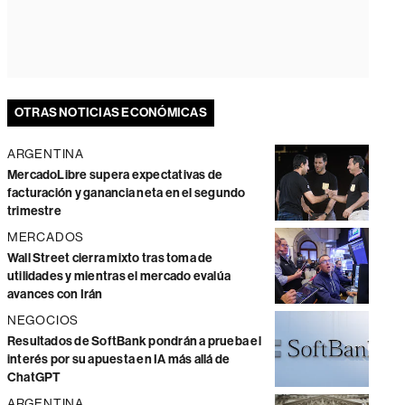
OTRAS NOTICIAS ECONÓMICAS
ARGENTINA
MercadoLibre supera expectativas de
facturación y ganancia neta en el segundo
trimestre
MERCADOS
Wall Street cierra mixto tras toma de
utilidades y mientras el mercado evalúa
avances con Irán
NEGOCIOS
Resultados de SoftBank pondrán a prueba el
interés por su apuesta en IA más allá de
ChatGPT
ARGENTINA