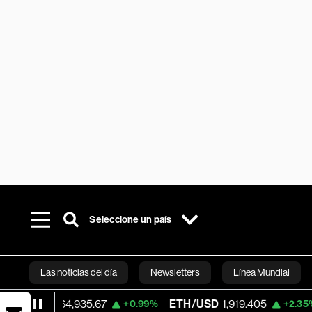
Seleccione un país
Las noticias del día
Newsletters
Línea Mundial
935.67
ETH/USD
1,919.405
Visa
368.54
+0.99%
+2.35%
Bloomberg 