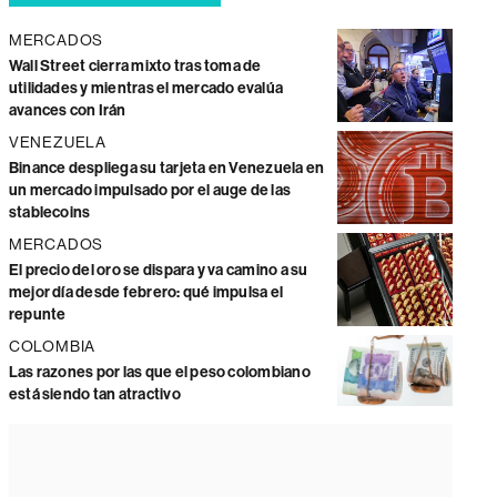
MERCADOS
Wall Street cierra mixto tras toma de
utilidades y mientras el mercado evalúa
avances con Irán
VENEZUELA
Binance despliega su tarjeta en Venezuela en
un mercado impulsado por el auge de las
stablecoins
MERCADOS
El precio del oro se dispara y va camino a su
mejor día desde febrero: qué impulsa el
repunte
COLOMBIA
Las razones por las que el peso colombiano
está siendo tan atractivo