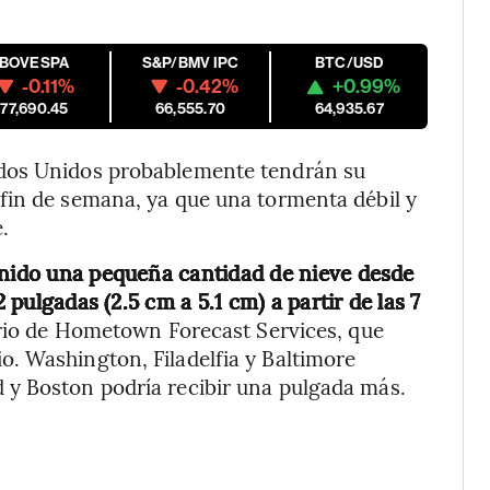
IBOVESPA
S&P/BMV IPC
BTC/USD
-0.11%
-0.42%
+0.99%
177,690.45
66,555.70
64,935.67
ados Unidos probablemente tendrán su
fin de semana, ya que una tormenta débil y
.
enido una pequeña cantidad de nieve desde
2 pulgadas (2.5 cm a 5.1 cm) a partir de las 7
rio de Hometown Forecast Services, que
. Washington, Filadelfia y Baltimore
 y Boston podría recibir una pulgada más.