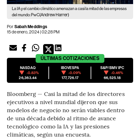
La IA y el cambio climático amenazan a casi la mitad de las empresas
(Andrew Harrer)
del mundo: PwC
Por
Sabah Meddings
15 de enero, 2024 | 02:28 PM
ÚLTIMAS
COTIZACIONES
NASDAQ
IBOVESPA
S&P/BMV IPC
-0.83%
-0.09%
-0.46%
26,363.44
177,726.17
66,525.18
Bloomberg — Casi la mitad de los directores
ejecutivos a nivel mundial dijeron que sus
modelos de negocio no serán viables dentro
de una década debido al ritmo de avance
tecnológico como la IA y las presiones
climáticas, según una encuesta.