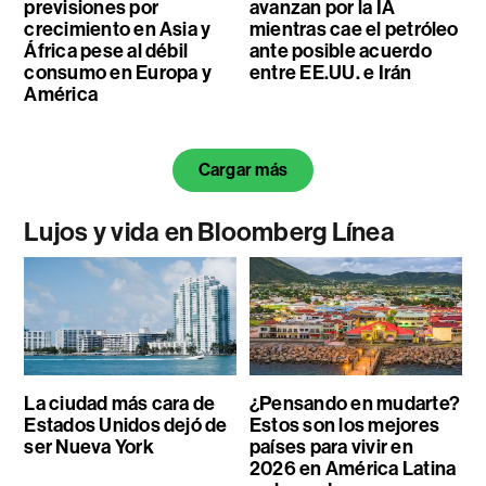
previsiones por
avanzan por la IA
crecimiento en Asia y
mientras cae el petróleo
África pese al débil
ante posible acuerdo
consumo en Europa y
entre EE.UU. e Irán
América
Cargar más
Lujos y vida en Bloomberg Línea
La ciudad más cara de
¿Pensando en mudarte?
Estados Unidos dejó de
Estos son los mejores
ser Nueva York
países para vivir en
2026 en América Latina