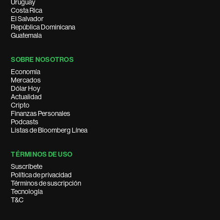
Uruguay
Costa Rica
El Salvador
República Dominicana
Guatemala
SOBRE NOSOTROS
Economía
Mercados
Dólar Hoy
Actualidad
Cripto
Finanzas Personales
Podcasts
Listas de Bloomberg Línea
TÉRMINOS DE USO
Suscríbete
Política de privacidad
Términos de suscripción
Tecnología
T&C