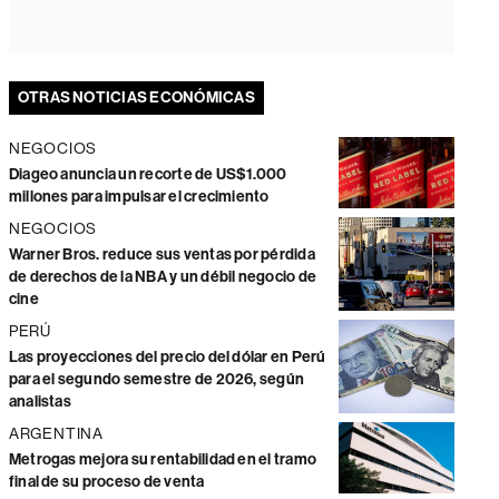
OTRAS NOTICIAS ECONÓMICAS
NEGOCIOS
Diageo anuncia un recorte de US$1.000
millones para impulsar el crecimiento
NEGOCIOS
Warner Bros. reduce sus ventas por pérdida
de derechos de la NBA y un débil negocio de
cine
PERÚ
Las proyecciones del precio del dólar en Perú
para el segundo semestre de 2026, según
analistas
ARGENTINA
Metrogas mejora su rentabilidad en el tramo
final de su proceso de venta