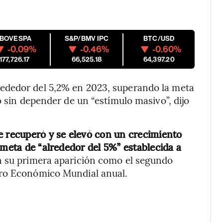
IBOVESPA
S&P/BMV IPC
BTC/USD
-0.09%
-0.46%
-0.60%
177,726.17
66,525.18
64,397.20
ededor del 5,2% en 2023, superando la meta
o sin depender de un “estímulo masivo”, dijo
e recuperó y se elevó con un crecimiento
 meta de “alrededor del 5%” establecida a
en su primera aparición como el segundo
oro Económico Mundial anual.