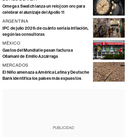
Omega x Swatch lanza un reloj con oro para
celebrar el alunizaje del Apollo 11
ARGENTINA
IPC de julio 2026: de cuánto sería la inflación,
según las consultoras
MÉXICO
Gastos del Mundial le pasan factura a
Ollamani de Emilio Azcárraga
MERCADOS
El Niño amenaza a América Latina y Deutsche
Bank identifica los países más expuestos
PUBLICIDAD