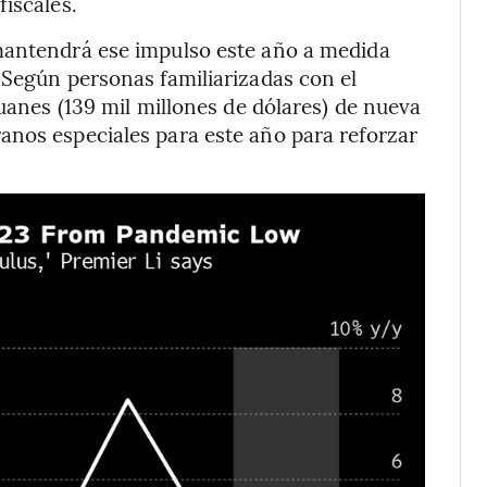
iscales.
mantendrá ese impulso este año a medida
 Según personas familiarizadas con el
yuanes (139 mil millones de dólares) de nueva
anos especiales para este año para reforzar