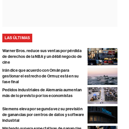
LAS ÚLTIMAS
Warner Bros. reduce sus ventas por pérdida
de derechos de la NBA y un débil negocio de
cine
Irán dice que acuerdo con Omán para
gestionar el estrecho de Ormuz está en su
fase final
Pedidos industriales de Alemania aumentan
más de lo previsto por los economistas
Siemens eleva por segunda vez su previsión
de ganancias por centros de datos y software
industrial
Nintendo supera expectativas de ganancias