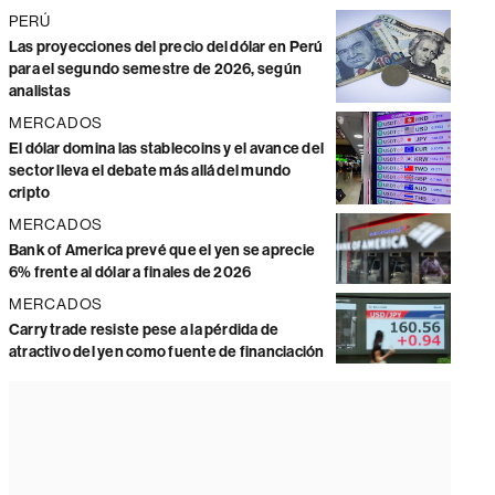
PERÚ
Las proyecciones del precio del dólar en Perú
para el segundo semestre de 2026, según
analistas
MERCADOS
El dólar domina las stablecoins y el avance del
sector lleva el debate más allá del mundo
cripto
MERCADOS
Bank of America prevé que el yen se aprecie
6% frente al dólar a finales de 2026
MERCADOS
Carry trade resiste pese a la pérdida de
atractivo del yen como fuente de financiación