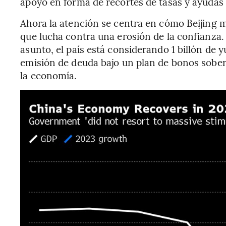
apoyo en forma de recortes de tasas y ayudas f
Ahora la atención se centra en cómo Beijing 
que lucha contra una erosión de la confianza.
asunto, el país está considerando 1 billón de 
emisión de deuda bajo un plan de bonos sober
la economía.