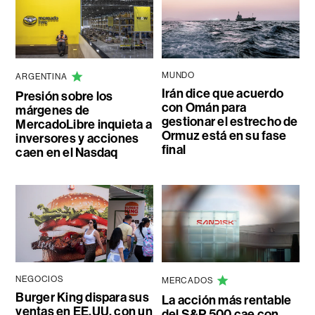
MUNDO
ARGENTINA
Irán dice que acuerdo
Presión sobre los
con Omán para
márgenes de
gestionar el estrecho de
MercadoLibre inquieta a
Ormuz está en su fase
inversores y acciones
final
caen en el Nasdaq
NEGOCIOS
MERCADOS
Burger King dispara sus
La acción más rentable
ventas en EE.UU. con un
del S&P 500 cae con