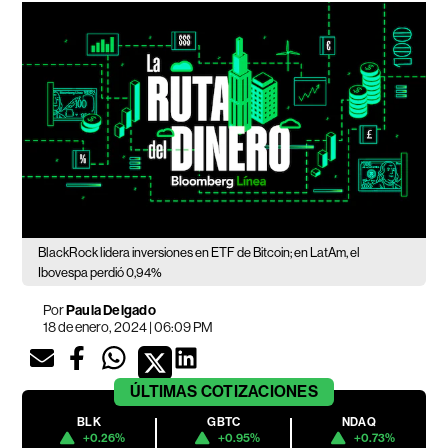
BlackRock lidera inversiones en ETF de Bitcoin; en LatAm, el
Ibovespa perdió 0,94%
Por
Paula Delgado
18 de enero, 2024 | 06:09 PM
ÚLTIMAS
COTIZACIONES
BLK
GBTC
NDAQ
+0.26%
+0.95%
+0.73%