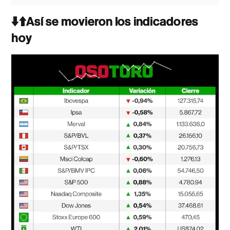
⬇️⬆️Así se movieron los indicadores
hoy