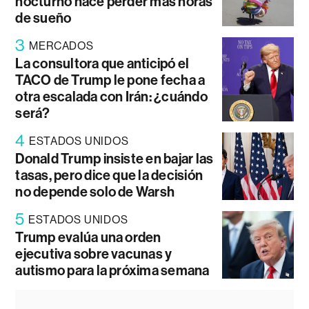
nocturno hace perder más horas
de sueño
3
MERCADOS
La consultora que anticipó el
TACO de Trump le pone fecha a
otra escalada con Irán: ¿cuándo
será?
4
ESTADOS UNIDOS
Donald Trump insiste en bajar las
tasas, pero dice que la decisión
no depende solo de Warsh
5
ESTADOS UNIDOS
Trump evalúa una orden
ejecutiva sobre vacunas y
autismo para la próxima semana