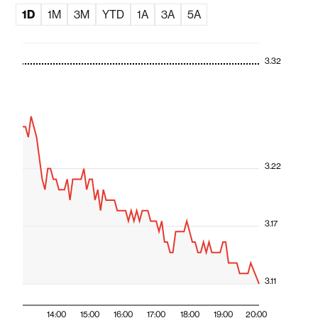
1D
1M
3M
YTD
1A
3A
5A
3.32
3.22
3.17
3.11
14:00
15:00
16:00
17:00
18:00
19:00
20:00