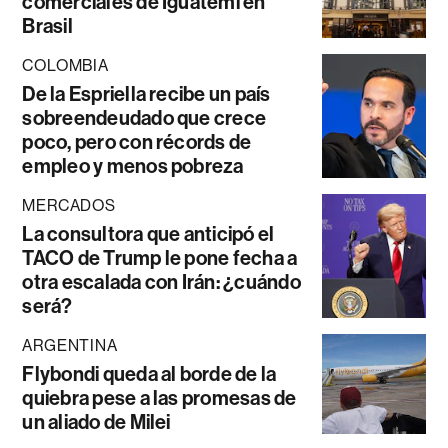
comerciales de Iguatemi en
Brasil
COLOMBIA
De la Espriella recibe un país
sobreendeudado que crece
poco, pero con récords de
empleo y menos pobreza
MERCADOS
La consultora que anticipó el
TACO de Trump le pone fecha a
otra escalada con Irán: ¿cuándo
será?
ARGENTINA
Flybondi queda al borde de la
quiebra pese a las promesas de
un aliado de Milei