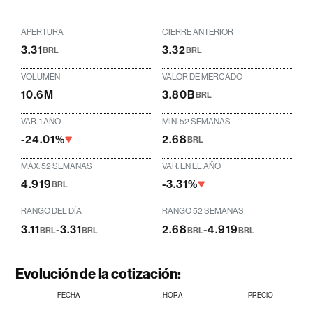
APERTURA
CIERRE ANTERIOR
3.31
3.32
BRL
BRL
VOLUMEN
VALOR DE MERCADO
10.6M
3.80B
BRL
VAR. 1 AÑO
MÍN. 52 SEMANAS
-24.01%
2.68
BRL
MÁX. 52 SEMANAS
VAR. EN EL AÑO
4.919
-3.31%
BRL
RANGO DEL DÍA
RANGO 52 SEMANAS
3.11
-
3.31
2.68
-
4.919
BRL
BRL
BRL
BRL
Evolución de la cotización:
FECHA
HORA
PRECIO