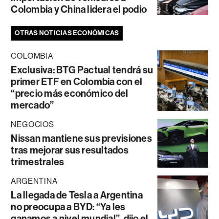
Colombia y China lidera el podio
OTRAS NOTICIAS ECONÓMICAS
COLOMBIA
Exclusiva: BTG Pactual tendrá su
primer ETF en Colombia con el
“precio más económico del
mercado”
NEGOCIOS
Nissan mantiene sus previsiones
tras mejorar sus resultados
trimestrales
ARGENTINA
La llegada de Tesla a Argentina
no preocupa a BYD: “Ya les
ganamos a nivel mundial”, dijo el