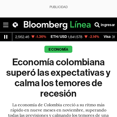
PUBLICIDAD
Ingresar
-1.36%
ETH/USD
-2.14%
Visa
-0.
,562.46
1,841.578
366.13
ECONOMÍA
Economía colombiana
superó las expectativas y
calma los temores de
recesión
La economía de Colombia creció a su ritmo más
rápido en nueve meses en noviembre, superando
todas las previsiones y calmando los temores de una