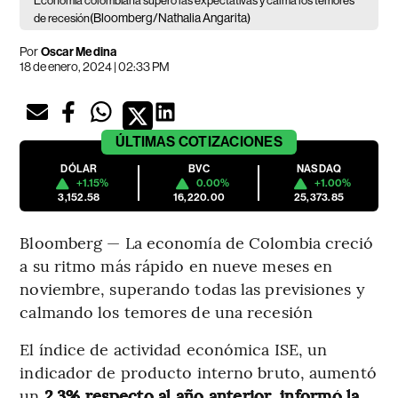
Economía colombiana superó las expectativas y calma los temores
(Bloomberg/Nathalia Angarita)
de recesión
Por
Oscar Medina
18 de enero, 2024 | 02:33 PM
ÚLTIMAS
COTIZACIONES
DÓLAR
BVC
NASDAQ
+1.15%
0.00%
+1.00%
3,152.58
16,220.00
25,373.85
Bloomberg — La economía de Colombia creció
a su ritmo más rápido en nueve meses en
noviembre, superando todas las previsiones y
calmando los temores de una recesión
El índice de actividad económica ISE, un
indicador de producto interno bruto, aumentó
un
2.3% respecto al año anterior, informó la