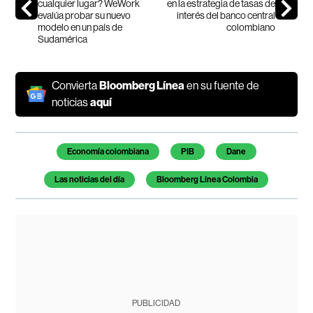
cualquier lugar? WeWork
en la estrategia de tasas de
evalúa probar su nuevo
interés del banco central
modelo en un país de
colombiano
Sudamérica
Convierta
Bloomberg Línea
en su fuente de
noticias
aquí
Temas de este artículo
Economía colombiana
PIB
Dane
Las noticias del día
Bloomberg Línea Colombia
PUBLICIDAD