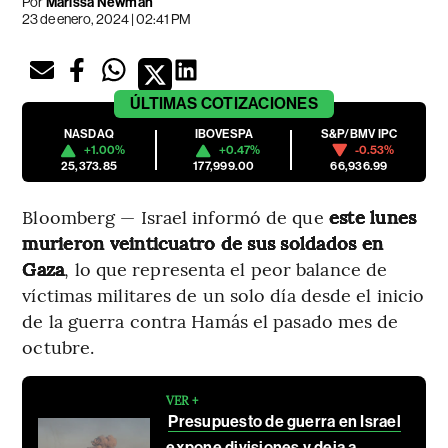
Por
Marissa Newman
23 de enero, 2024 | 02:41 PM
ÚLTIMAS
COTIZACIONES
NASDAQ
IBOVESPA
S&P/BMV IPC
+1.00%
+0.47%
-0.53%
25,373.85
177,999.00
66,936.99
Bloomberg — Israel informó de que
este lunes
murieron veinticuatro de sus soldados en
Gaza
, lo que representa el peor balance de
víctimas militares de un solo día desde el inicio
de la guerra contra Hamás el pasado mes de
octubre.
VER +
Presupuesto de guerra en Israel
expone divisiones y deja a