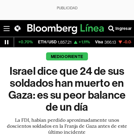
PUBLICIDAD
Ingresar
70%
ETH/USD
+1.11%
Visa
-0.04%
MercadoL
1,857.21
366.13
MEDIO ORIENTE
Israel dice que 24 de sus
soldados han muerto en
Gaza: es su peor balance
de un día
La FDI, habían perdido aproximadamente unos
doscientos soldados en la Franja de Gaza antes de este
último incidente