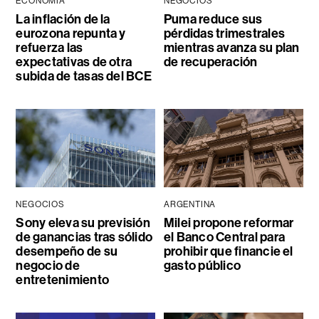
ECONOMÍA
NEGOCIOS
La inflación de la
Puma reduce sus
eurozona repunta y
pérdidas trimestrales
refuerza las
mientras avanza su plan
expectativas de otra
de recuperación
subida de tasas del BCE
NEGOCIOS
ARGENTINA
Sony eleva su previsión
Milei propone reformar
de ganancias tras sólido
el Banco Central para
desempeño de su
prohibir que financie el
negocio de
gasto público
entretenimiento