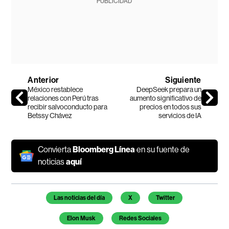
PUBLICIDAD
Anterior
Siguiente
México restablece
DeepSeek prepara un
relaciones con Perú tras
aumento significativo de
recibir salvoconducto para
precios en todos sus
Betssy Chávez
servicios de IA
Convierta
Bloomberg Línea
en su fuente de
noticias
aquí
Temas de este artículo
Las noticias del día
X
Twitter
Elon Musk
Redes Sociales