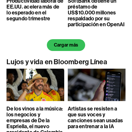
Productividad laboral de
SoftBank obtiene un
EE.UU. acelera más de
préstamo de
lo esperado en el
US$10.000 millones
segundo trimestre
respaldado por su
participación en OpenAI
Cargar más
Lujos y vida en Bloomberg Línea
De los vinos a la música:
Artistas se resisten a
los negocios y
que sus voces y
empresas de De la
canciones sean usadas
Espriella, el nuevo
para entrenar a la IA