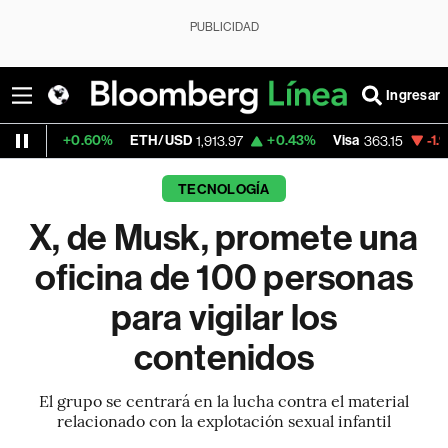
PUBLICIDAD
Ingresar
.60%
ETH/USD
+0.43%
Visa
-1.98%
Mercad
1,913.97
363.15
TECNOLOGÍA
X, de Musk, promete una
oficina de 100 personas
para vigilar los
contenidos
El grupo se centrará en la lucha contra el material
relacionado con la explotación sexual infantil