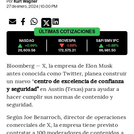
Por
Kurt Wagner
27 de enero, 2024 | 10:00 PM
ÚLTIMAS
COTIZACIONES
NASDAQ
IBOVESPA
S&P/BMV IPC
+0.99%
-1.69%
+0.88%
26,609.58
172,575.21
66,981.50
Bloomberg — X, la empresa de Elon Musk
antes conocida como Twitter, planea construir
un nuevo “
centro de excelencia de confianza
y seguridad”
en Austin (Texas) para ayudar a
hacer cumplir sus normas de contenido y
seguridad.
Según Joe Benarroch, director de operaciones
comerciales de X, la empresa tiene previsto
contratar a 100 moderadores de contenidos a