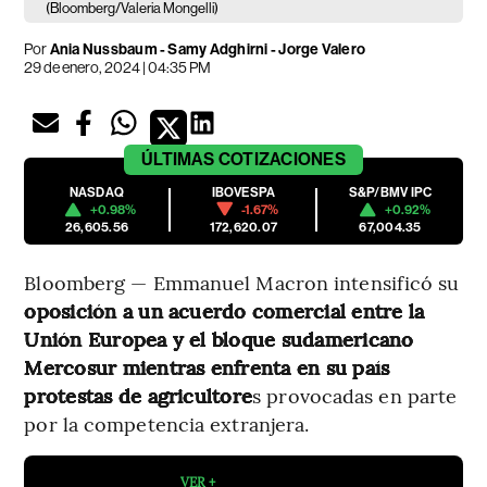
(Bloomberg/Valeria Mongelli)
Por
Ania Nussbaum - Samy Adghirni - Jorge Valero
29 de enero, 2024 | 04:35 PM
ÚLTIMAS
COTIZACIONES
NASDAQ
IBOVESPA
S&P/BMV IPC
+0.98%
-1.67%
+0.92%
26,605.56
172,620.07
67,004.35
Bloomberg — Emmanuel Macron intensificó su
oposición a un acuerdo comercial entre la
Unión Europea y el bloque sudamericano
Mercosur mientras enfrenta en su país
protestas de agricultore
s provocadas en parte
por la competencia extranjera.
VER +