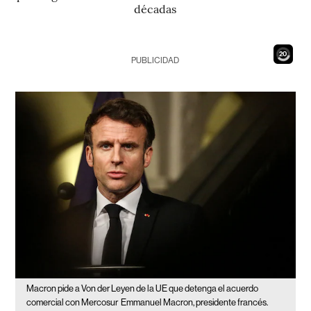
décadas
18
PUBLICIDAD
Macron pide a Von der Leyen de la UE que detenga el acuerdo
comercial con Mercosur
Emmanuel Macron, presidente francés.