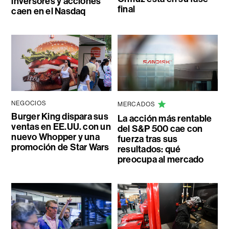
inversores y acciones
final
caen en el Nasdaq
NEGOCIOS
MERCADOS
Burger King dispara sus
La acción más rentable
ventas en EE.UU. con un
del S&P 500 cae con
nuevo Whopper y una
fuerza tras sus
promoción de Star Wars
resultados: qué
preocupa al mercado