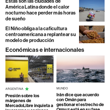
Estas son las ciudades de
América Latina donde el calor
nocturno hace perder más horas
de sueño
El Niño obliga a la caficultura
centroamericana a replantear su
modelo de producción
Económicas e internacionales
MUNDO
ARGENTINA
Irán dice que acuerdo
Presión sobre los
con Omán para
márgenes de
gestionar el estrecho de
MercadoLibre inquieta a
Ormuz está en su fase