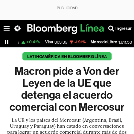
PUBLICIDAD
Ingresar
+0.41%
Visa
-1.91%
MercadoLibre
-0.70%
363.39
1,811.58
LATINOAMÉRICA EN BLOOMBERG LÍNEA
Macron pide a Von der
Leyen de la UE que
detenga el acuerdo
comercial con Mercosur
La UE y los países del Mercosur (Argentina, Brasil,
Uruguay y Paraguay) han estado en conversaciones
para lograr un acuerdo comercial durante más de dos