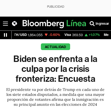
PUBLICIDAD
Ingresar
SD
-0.60%
Visa
+1.07%
MercadoLibre
1,864.055
369.59
1,89
ACTUALIDAD
Biden se enfrenta a la
culpa por la crisis
fronteriza: Encuesta
El presidente va por detrás de Trump en cada uno de
los siete estados disputados, a medida que una mayor
proporción de votantes afirma que la inmigración es
su principal asunto en las elecciones de 2024