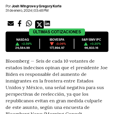
Por
Josh Wingrove y Gregory Korte
31 de enero, 2024 | 03:48 PM
ÚLTIMAS
COTIZACIONES
NASDAQ
IBOVESPA
S&P/BMV IPC
+2.59%
-0.06%
+0.20%
26,584.99
177,894.97
66,833.16
Bloomberg — Seis de cada 10 votantes de
estados indecisos opinan que el presidente Joe
Biden es responsable del aumento de
inmigrantes en la frontera entre Estados
Unidos y México, una señal negativa para sus
perspectivas de reelección, ya que los
republicanos evitan en gran medida culparle
de este asunto, según una encuesta de
Bloomberg News/Morning Consult.