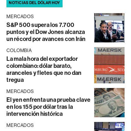
NOTICIAS DEL DÓLAR HOY
MERCADOS
S&P 500 supera los 7.700
puntos y el Dow Jones alcanza
un récord por avances con Irán
COLOMBIA
La mala hora del exportador
colombiano: dólar barato,
aranceles y fletes que no dan
tregua
MERCADOS
El yen enfrenta una prueba clave
en los 155 por dólar tras la
intervención histórica
MERCADOS