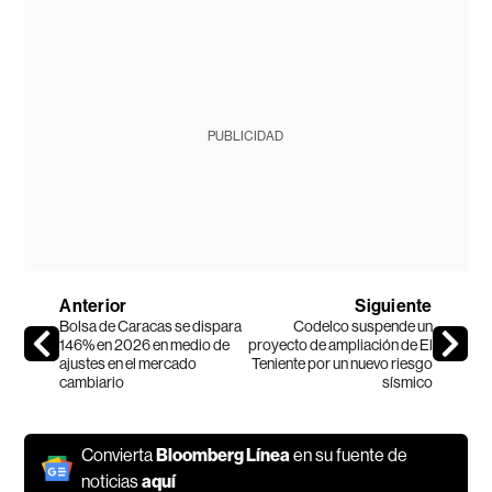
PUBLICIDAD
Anterior
Siguiente
Bolsa de Caracas se dispara
Codelco suspende un
146% en 2026 en medio de
proyecto de ampliación de El
ajustes en el mercado
Teniente por un nuevo riesgo
cambiario
sísmico
Convierta
Bloomberg Línea
en su fuente de
noticias
aquí