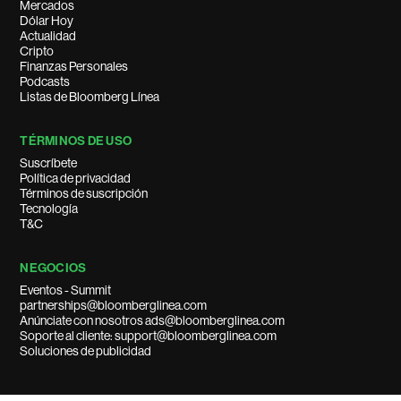
Mercados
Dólar Hoy
Actualidad
Cripto
Finanzas Personales
Podcasts
Listas de Bloomberg Línea
TÉRMINOS DE USO
Suscríbete
Política de privacidad
Términos de suscripción
Tecnología
T&C
NEGOCIOS
Eventos - Summit
partnerships@bloomberglinea.com
Anúnciate con nosotros ads@bloomberglinea.com
Soporte al cliente: support@bloomberglinea.com
Soluciones de publicidad