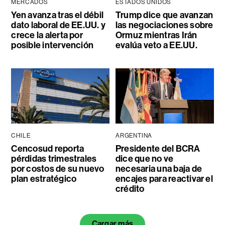
MERCADOS
ESTADOS UNIDOS
Yen avanza tras el débil
Trump dice que avanzan
dato laboral de EE.UU. y
las negociaciones sobre
crece la alerta por
Ormuz mientras Irán
posible intervención
evalúa veto a EE.UU.
CHILE
ARGENTINA
Cencosud reporta
Presidente del BCRA
pérdidas trimestrales
dice que no ve
por costos de su nuevo
necesaria una baja de
plan estratégico
encajes para reactivar el
crédito
Cargar más