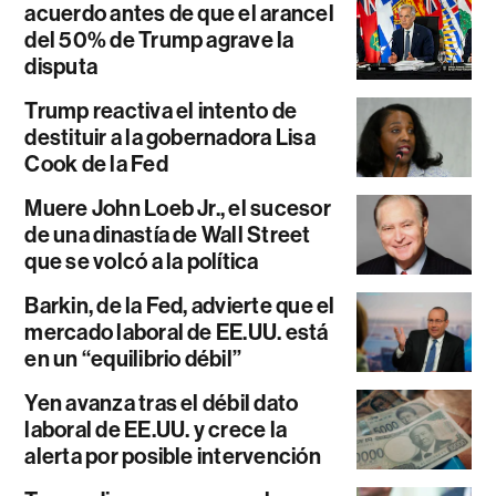
acuerdo antes de que el arancel
del 50% de Trump agrave la
disputa
Trump reactiva el intento de
destituir a la gobernadora Lisa
Cook de la Fed
Muere John Loeb Jr., el sucesor
de una dinastía de Wall Street
que se volcó a la política
Barkin, de la Fed, advierte que el
mercado laboral de EE.UU. está
en un “equilibrio débil”
Yen avanza tras el débil dato
laboral de EE.UU. y crece la
alerta por posible intervención