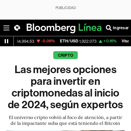
PUBLICIDAD
Ingresar
D
-0.06%
ETH/USD
+0.16%
Visa
64,994.53
1,922.073
362.50
CRIPTO
Las mejores opciones
para invertir en
criptomonedas al inicio
de 2024, según expertos
El universo cripto volvió al foco de atención, a partir
de la impactante suba que está teniendo el Bitcoin