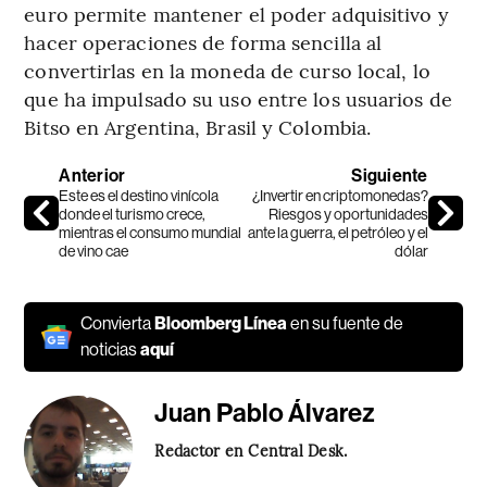
euro permite mantener el poder adquisitivo y
hacer operaciones de forma sencilla al
convertirlas en la moneda de curso local, lo
que ha impulsado su uso entre los usuarios de
Bitso en Argentina, Brasil y Colombia.
Anterior
Siguiente
Este es el destino vinícola
¿Invertir en criptomonedas?
donde el turismo crece,
Riesgos y oportunidades
mientras el consumo mundial
ante la guerra, el petróleo y el
de vino cae
dólar
Convierta
Bloomberg Línea
en su fuente de
noticias
aquí
Juan Pablo Álvarez
Redactor en Central Desk.