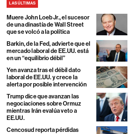
LAS ÚLTIMAS
Muere John Loeb Jr., el sucesor
de una dinastía de Wall Street
que se volcó a la política
Barkin, de la Fed, advierte que el
mercado laboral de EE.UU. está
en un “equilibrio débil”
Yen avanza tras el débil dato
laboral de EE.UU. y crece la
alerta por posible intervención
Trump dice que avanzan las
negociaciones sobre Ormuz
mientras Irán evalúa veto a
EE.UU.
Cencosud reporta pérdidas