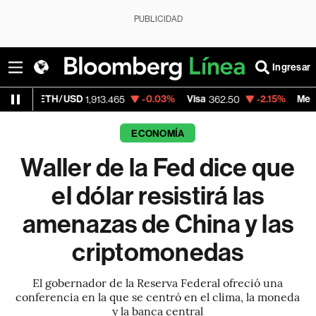
PUBLICIDAD
Ingresar
TH/USD
-0.03%
Visa
-2.15%
MercadoLibre
1,913.465
362.50
ECONOMÍA
Waller de la Fed dice que
el dólar resistirá las
amenazas de China y las
criptomonedas
El gobernador de la Reserva Federal ofreció una
conferencia en la que se centró en el clima, la moneda
y la banca central