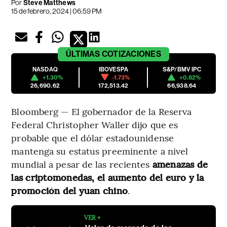
Por
Steve Matthews
15 de febrero, 2024 | 06:59 PM
ÚLTIMAS
COTIZACIONES
NASDAQ
IBOVESPA
S&P/BMV IPC
+1.30%
-1.73%
+0.82%
26,690.62
172,513.42
66,938.64
Bloomberg — El gobernador de la Reserva
Federal Christopher Waller dijo que es
probable que el dólar estadounidense
mantenga su estatus preeminente a nivel
mundial a pesar de las recientes
amenazas de
las criptomonedas, el aumento del euro y la
promoción del yuan chino
.
VER +