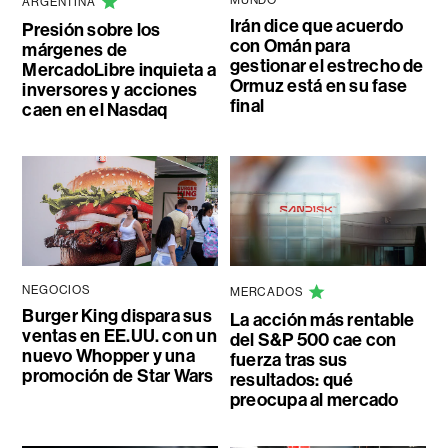
ARGENTINA
Irán dice que acuerdo
Presión sobre los
con Omán para
márgenes de
gestionar el estrecho de
MercadoLibre inquieta a
Ormuz está en su fase
inversores y acciones
final
caen en el Nasdaq
NEGOCIOS
MERCADOS
Burger King dispara sus
La acción más rentable
ventas en EE.UU. con un
del S&P 500 cae con
nuevo Whopper y una
fuerza tras sus
promoción de Star Wars
resultados: qué
preocupa al mercado