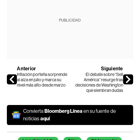
PUBLICIDAD
Anterior
Siguiente
Inflación porteña sorprende
El debate sobre “Sell
al alza en julio y marca su
América” resurge tras
nivel más alto desde marzo
decisiones de Washington
que siembran dudas
Convierta
Bloomberg Línea
en su fuente de
noticias
aquí
Temas de este artículo