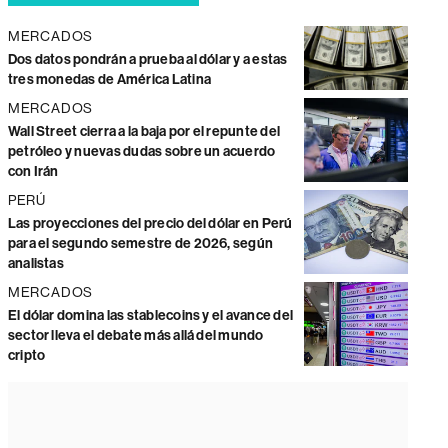
MERCADOS
Dos datos pondrán a prueba al dólar y a estas
tres monedas de América Latina
MERCADOS
Wall Street cierra a la baja por el repunte del
petróleo y nuevas dudas sobre un acuerdo
con Irán
PERÚ
Las proyecciones del precio del dólar en Perú
para el segundo semestre de 2026, según
analistas
MERCADOS
El dólar domina las stablecoins y el avance del
sector lleva el debate más allá del mundo
cripto