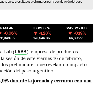
mpacto en sus resultados preliminares por la devaluación del peso
NASDAQ
IBOVESPA
S&P/BMV IPC
-0.06%
-1.23%
-0.19%
26,348.35
175,546.36
66,396.15
a Lab (
), empresa de productos
LABB
a sesión de este viernes 16 de febrero,
ados preliminares que revelan un impacto
uación del peso argentino.
,9% durante la jornada y cerraron con una