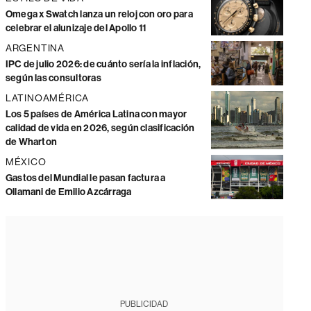
Omega x Swatch lanza un reloj con oro para
celebrar el alunizaje del Apollo 11
ARGENTINA
IPC de julio 2026: de cuánto sería la inflación,
según las consultoras
LATINOAMÉRICA
Los 5 países de América Latina con mayor
calidad de vida en 2026, según clasificación
de Wharton
MÉXICO
Gastos del Mundial le pasan factura a
Ollamani de Emilio Azcárraga
PUBLICIDAD