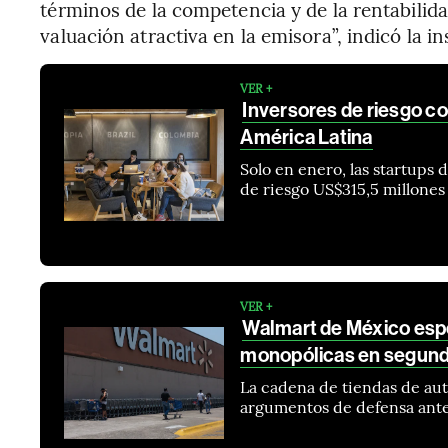
términos de la competencia y de la rentabilid
valuación atractiva en la emisora”, indicó la i
VER +
Inversores de riesgo co
América Latina
Solo en enero, las startups 
de riesgo US$315,5 millones
VER +
Walmart de México espe
monopólicas en segund
La cadena de tiendas de au
argumentos de defensa ante