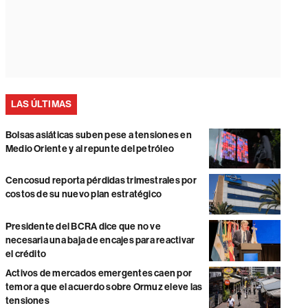
LAS ÚLTIMAS
Bolsas asiáticas suben pese a tensiones en
Medio Oriente y al repunte del petróleo
Cencosud reporta pérdidas trimestrales por
costos de su nuevo plan estratégico
Presidente del BCRA dice que no ve
necesaria una baja de encajes para reactivar
el crédito
Activos de mercados emergentes caen por
temor a que el acuerdo sobre Ormuz eleve las
tensiones