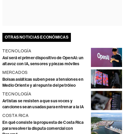
OTRAS NOTICIAS ECONÓMICAS
TECNOLOGÍA
Así será el primer dispositivo de OpenAI: un
altavoz con IA, sensores y piezas móviles
MERCADOS
Bolsas asiáticas suben pese a tensiones en
Medio Oriente y al repunte del petróleo
TECNOLOGÍA
Artistas se resisten a que sus voces y
canciones sean usadas para entrenar a la IA
COSTA RICA
En qué consiste la propuesta de Costa Rica
para resolver la disputa comercial con