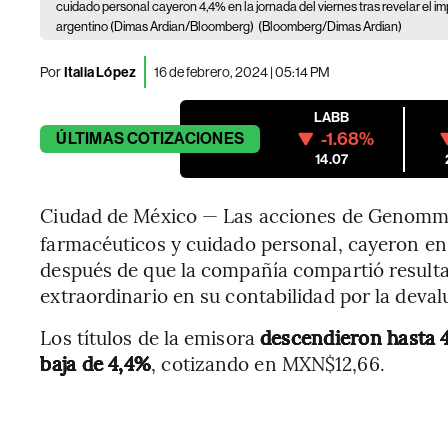
cuidado personal cayeron 4,4% en la jornada del viernes tras revelar el i
argentino (Dimas Ardian/Bloomberg)
(Bloomberg/Dimas Ardian)
Por
Italia López
16 de febrero, 2024 | 05:14 PM
LABB
-1.68%
ÚLTIMAS
COTIZACIONES
14.07
Ciudad de México — Las acciones de Genomm
farmacéuticos y cuidado personal, cayeron en l
después de que la compañía compartió result
extraordinario en su contabilidad por la deval
Los títulos de la emisora
descendieron hasta 4
baja de 4,4%
, cotizando en MXN$12,66.