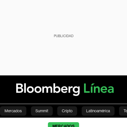
PUBLICIDAD
Mercados
Summit
Cripto
Latinoamérica
T
Green
Economía
Estilo de vida
Mundo
Videos
MERCADOS