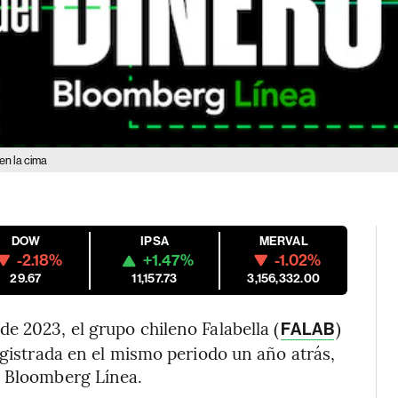
en la cima
DOW
IPSA
MERVAL
-2.18%
+1.47%
-1.02%
29.67
11,157.73
3,156,332.00
e 2023, el grupo chileno Falabella (
)
FALAB
egistrada en el mismo periodo un año atrás,
n Bloomberg Línea.