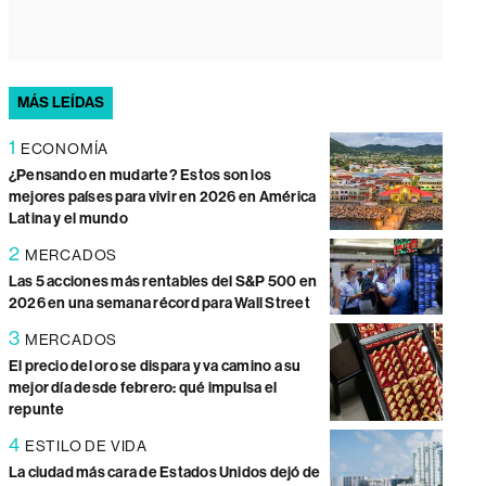
MÁS LEÍDAS
1
ECONOMÍA
¿Pensando en mudarte? Estos son los
mejores países para vivir en 2026 en América
Latina y el mundo
2
MERCADOS
Las 5 acciones más rentables del S&P 500 en
2026 en una semana récord para Wall Street
3
MERCADOS
El precio del oro se dispara y va camino a su
mejor día desde febrero: qué impulsa el
repunte
4
ESTILO DE VIDA
La ciudad más cara de Estados Unidos dejó de