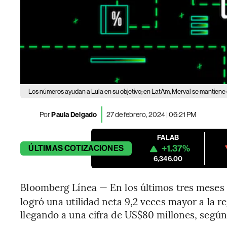
Los números ayudan a Lula en su objetivo; en LatAm, Merval se mantiene 
Por
Paula Delgado
27 de febrero, 2024 | 06:21 PM
FALAB
+1.37%
ÚLTIMAS
COTIZACIONES
6,346.00
Bloomberg Línea — En los últimos tres meses d
logró una utilidad neta 9,2 veces mayor a la r
llegando a una cifra de US$80 millones, segú