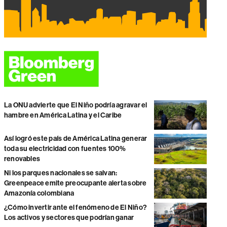
La ONU advierte que El Niño podría agravar el
hambre en América Latina y el Caribe
Así logró este país de América Latina generar
toda su electricidad con fuentes 100%
renovables
Ni los parques nacionales se salvan:
Greenpeace emite preocupante alerta sobre
Amazonía colombiana
¿Cómo invertir ante el fenómeno de El Niño?
Los activos y sectores que podrían ganar