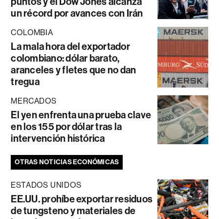
puntos y el Dow Jones alcanza
un récord por avances con Irán
COLOMBIA
La mala hora del exportador
colombiano: dólar barato,
aranceles y fletes que no dan
tregua
MERCADOS
El yen enfrenta una prueba clave
en los 155 por dólar tras la
intervención histórica
OTRAS NOTICIAS ECONÓMICAS
ESTADOS UNIDOS
EE.UU. prohíbe exportar residuos
de tungsteno y materiales de