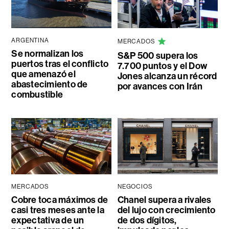
ARGENTINA
MERCADOS
Se normalizan los
S&P 500 supera los
puertos tras el conflicto
7.700 puntos y el Dow
que amenazó el
Jones alcanza un récord
abastecimiento de
por avances con Irán
combustible
MERCADOS
NEGOCIOS
Cobre toca máximos de
Chanel supera a rivales
casi tres meses ante la
del lujo con crecimiento
expectativa de un
de dos dígitos,