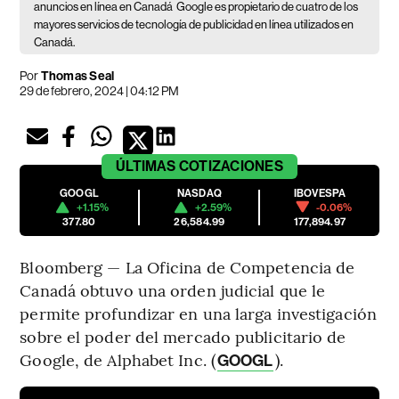
anuncios en línea en Canadá
Google es propietario de cuatro de los
mayores servicios de tecnología de publicidad en línea utilizados en
Canadá.
Por
Thomas Seal
29 de febrero, 2024 | 04:12 PM
ÚLTIMAS
COTIZACIONES
GOOGL
NASDAQ
IBOVESPA
+1.15%
+2.59%
-0.06%
377.80
26,584.99
177,894.97
Bloomberg — La Oficina de Competencia de
Canadá obtuvo una orden judicial que le
permite profundizar en una larga investigación
sobre el poder del mercado publicitario de
Google, de Alphabet Inc. (
).
GOOGL