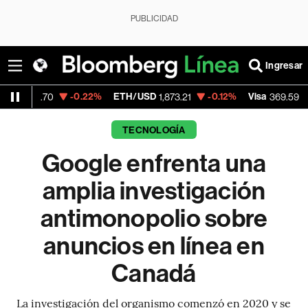
PUBLICIDAD
Ingresar
-0.22%
ETH/USD
-0.12%
Visa
+1.07%
.70
1,873.21
369.59
TECNOLOGÍA
Google enfrenta una
amplia investigación
antimonopolio sobre
anuncios en línea en
Canadá
La investigación del organismo comenzó en 2020 y se