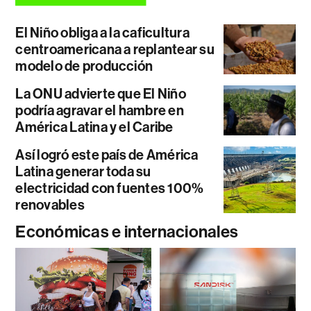
El Niño obliga a la caficultura
centroamericana a replantear su
modelo de producción
La ONU advierte que El Niño
podría agravar el hambre en
América Latina y el Caribe
Así logró este país de América
Latina generar toda su
electricidad con fuentes 100%
renovables
Económicas e internacionales