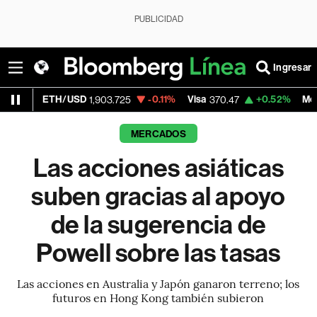
PUBLICIDAD
Ingresar
H/USD
-0.11%
Visa
+0.52%
MercadoLibre
1,903.725
370.47
1
MERCADOS
Las acciones asiáticas
suben gracias al apoyo
de la sugerencia de
Powell sobre las tasas
Las acciones en Australia y Japón ganaron terreno; los
futuros en Hong Kong también subieron