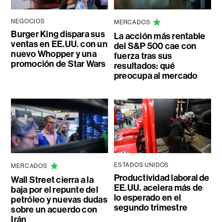
NEGOCIOS
MERCADOS
Burger King dispara sus
La acción más rentable
ventas en EE.UU. con un
del S&P 500 cae con
nuevo Whopper y una
fuerza tras sus
promoción de Star Wars
resultados: qué
preocupa al mercado
ESTADOS UNIDOS
MERCADOS
Productividad laboral de
Wall Street cierra a la
EE.UU. acelera más de
baja por el repunte del
lo esperado en el
petróleo y nuevas dudas
segundo trimestre
sobre un acuerdo con
Irán