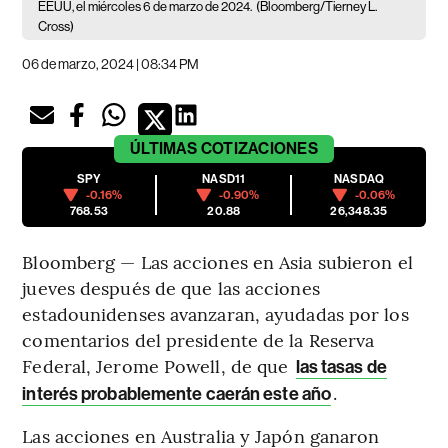
EEUU, el miércoles 6 de marzo de 2024.
(Bloomberg/Tierney L.
Cross)
06 de marzo, 2024 | 08:34 PM
ÚLTIMAS
COTIZACIONES
SPY
NASD11
NASDAQ
-0.16%
-0.90%
-0.06%
768.53
20.88
26,348.35
Bloomberg — Las acciones en Asia subieron el
jueves después de que las acciones
estadounidenses avanzaran, ayudadas por los
comentarios del presidente de la Reserva
Federal, Jerome Powell, de que
las tasas de
.
interés probablemente caerán este año
Las acciones en Australia y Japón ganaron