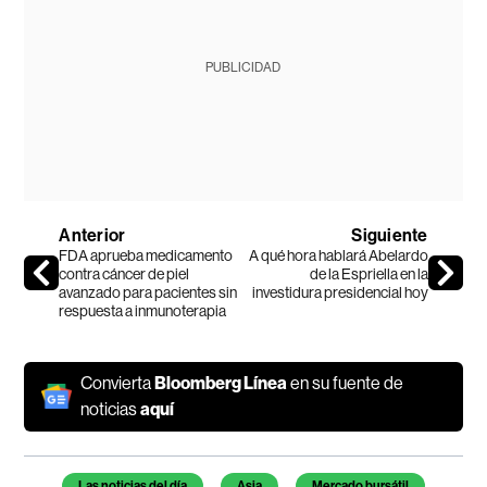
PUBLICIDAD
Anterior
Siguiente
FDA aprueba medicamento
A qué hora hablará Abelardo
contra cáncer de piel
de la Espriella en la
avanzado para pacientes sin
investidura presidencial hoy
respuesta a inmunoterapia
Convierta
Bloomberg Línea
en su fuente de
noticias
aquí
Temas de este artículo
Las noticias del día
Asia
Mercado bursátil