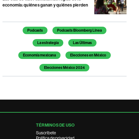
economía: quiénes ganan y quiénes pierden
Temas de este artículo
Podcasts
Podcasts Bloomberg Línea
La estrategia
Las Últimas
Economía mexicana
Elecciones en México
Elecciones México 2024
TÉRMINOS DE USO
Suscríbete
Política de privacidad