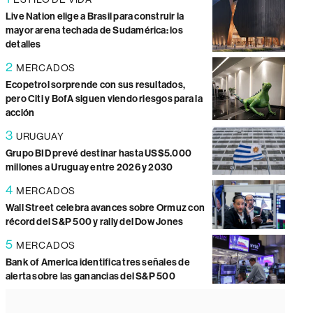
Live Nation elige a Brasil para construir la
mayor arena techada de Sudamérica: los
detalles
2
MERCADOS
Ecopetrol sorprende con sus resultados,
pero Citi y BofA siguen viendo riesgos para la
acción
3
URUGUAY
Grupo BID prevé destinar hasta US$5.000
millones a Uruguay entre 2026 y 2030
4
MERCADOS
Wall Street celebra avances sobre Ormuz con
récord del S&P 500 y rally del Dow Jones
5
MERCADOS
Bank of America identifica tres señales de
alerta sobre las ganancias del S&P 500