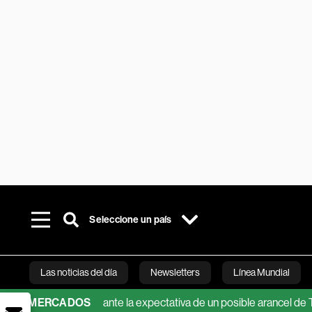
Seleccione un país
Las noticias del día
Newsletters
Línea Mundial
i tres meses ante la expectativa de un posible arancel de Trump
MERCADOS
Bloomberg 