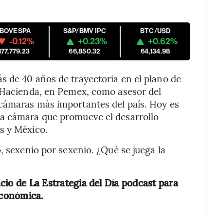
IBOVESPA
S&P/BMV IPC
BTC/USD
-0.12%
+0.23%
+0.62%
177,779.23
66,850.32
64,134.98
s de 40 años de trayectoria en el plano de
e Hacienda, en Pemex, como asesor del
cámaras más importantes del país. Hoy es
la cámara que promueve el desarrollo
s y México.
, sexenio por sexenio. ¿Qué se juega la
acio de La Estrategia del Día podcast para
económica.