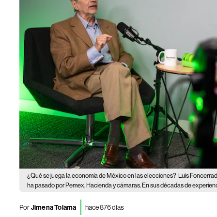
¿Qué se juega la economía de México en las elecciones?
Luis Foncerrad
ha pasado por Pemex, Hacienda y cámaras. En sus décadas de experiencia 
Por
Jimena Tolama
hace 876 días