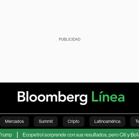
PUBLICIDAD
Mercados
Summit
Cripto
Latinoamérica
T
Ecopetrol sorprende con sus resultados, pero Citi y BofA sigue
Green
Economía
Estilo de vida
Mundo
Videos