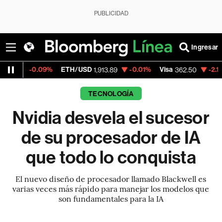
PUBLICIDAD
Ingresar
9%
ETH/USD
-0.01%
Visa
-2.15%
MercadoL
1,913.89
362.50
TECNOLOGÍA
Nvidia desvela el sucesor
de su procesador de IA
que todo lo conquista
El nuevo diseño de procesador llamado Blackwell es
varias veces más rápido para manejar los modelos que
son fundamentales para la IA