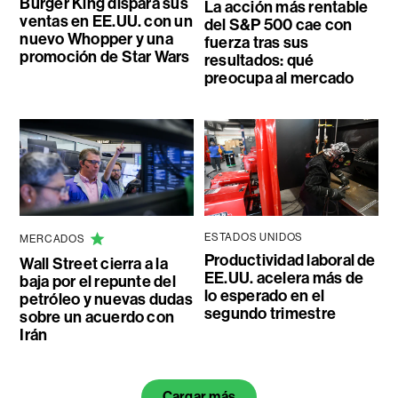
Burger King dispara sus
La acción más rentable
ventas en EE.UU. con un
del S&P 500 cae con
nuevo Whopper y una
fuerza tras sus
promoción de Star Wars
resultados: qué
preocupa al mercado
ESTADOS UNIDOS
MERCADOS
Productividad laboral de
Wall Street cierra a la
EE.UU. acelera más de
baja por el repunte del
lo esperado en el
petróleo y nuevas dudas
segundo trimestre
sobre un acuerdo con
Irán
Cargar más