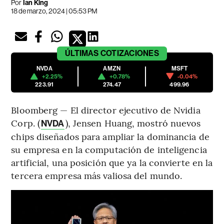
Por
Ian King
18 de marzo, 2024 | 05:53 PM
ÚLTIMAS
COTIZACIONES
NVDA
AMZN
MSFT
+2.25%
+0.78%
-0.04%
223.91
274.47
499.96
Bloomberg — El director ejecutivo de Nvidia
Corp. (
), Jensen Huang, mostró nuevos
NVDA
chips diseñados para ampliar la dominancia de
su empresa en la computación de inteligencia
artificial, una posición que ya la convierte en la
tercera empresa más valiosa del mundo.