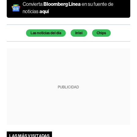
Convierta
Bloomberg Línea
en su fuente de
noticias
aquí
Temas de este artículo
Las noticias del día
Intel
Chips
PUBLICIDAD
LAS MÁS VISITADAS