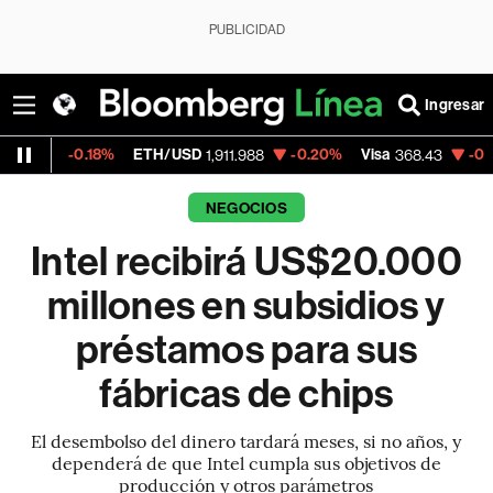
PUBLICIDAD
Ingresar
%
ETH/USD
-0.20%
Visa
-0.03%
Mercado
1,911.988
368.43
NEGOCIOS
Intel recibirá US$20.000
millones en subsidios y
préstamos para sus
fábricas de chips
El desembolso del dinero tardará meses, si no años, y
dependerá de que Intel cumpla sus objetivos de
producción y otros parámetros