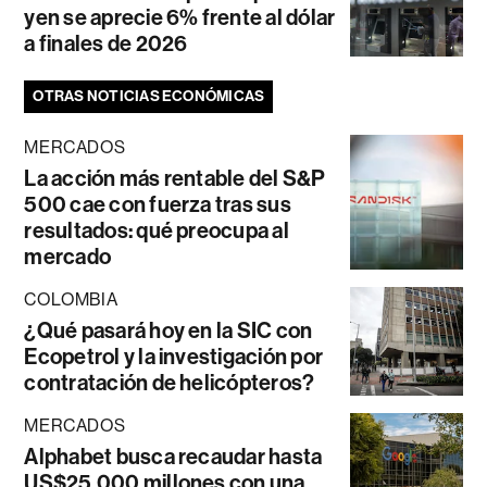
yen se aprecie 6% frente al dólar
a finales de 2026
OTRAS NOTICIAS ECONÓMICAS
MERCADOS
La acción más rentable del S&P
500 cae con fuerza tras sus
resultados: qué preocupa al
mercado
COLOMBIA
¿Qué pasará hoy en la SIC con
Ecopetrol y la investigación por
contratación de helicópteros?
MERCADOS
Alphabet busca recaudar hasta
US$25.000 millones con una