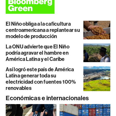
El Niño obliga a la caficultura
centroamericana a replantear su
modelo de producción
La ONU advierte que El Niño
podría agravar el hambre en
América Latina y el Caribe
Así logró este país de América
Latina generar toda su
electricidad con fuentes 100%
renovables
Económicas e internacionales