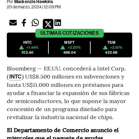
Por
Mackenzie Hawkins
20 de marzo, 2024 | 12:09 PM
ÚLTIMAS
COTIZACIONES
INTC
MSFT
TSM
+1.44%
+2.20%
+2.10%
102.40
498.04
422.68
Bloomberg — EE.UU. concederá a Intel Corp.
(
) US$8.500 millones en subvenciones y
INTC
hasta US$11.000 millones en préstamos para
ayudar a financiar la expansión de sus fábricas
de semiconductores, lo que supone la mayor
concesión de un programa diseñado para
revitalizar la industria nacional de chips.
El Departamento de Comercio anunció el
miércoles que el paquete de ayudas