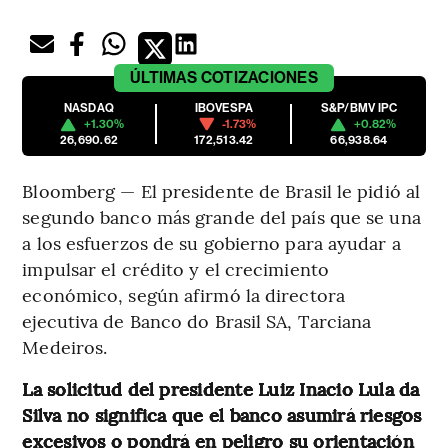
ÚLTIMAS
COTIZACIONES
NASDAQ
IBOVESPA
S&P/BMV IPC
+1.30%
-1.73%
+0.82%
26,690.62
172,513.42
66,938.64
Bloomberg — El presidente de Brasil le pidió al
segundo banco más grande del país que se una
a los esfuerzos de su gobierno para ayudar a
impulsar el crédito y el crecimiento
económico, según afirmó la directora
ejecutiva de Banco do Brasil SA, Tarciana
Medeiros.
La solicitud del presidente Luiz Inacio Lula da
Silva no significa que el banco asumirá riesgos
excesivos o pondrá en peligro su orientación