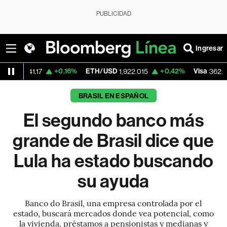
PUBLICIDAD
Ingresar
+0.16%
ETH/USD
+0.42%
Visa
-2.15%
17
1,922.015
362.50
BRASIL EN ESPAÑOL
El segundo banco más
grande de Brasil dice que
Lula ha estado buscando
su ayuda
Banco do Brasil, una empresa controlada por el
estado, buscará mercados donde vea potencial, como
la vivienda, préstamos a pensionistas y medianas y