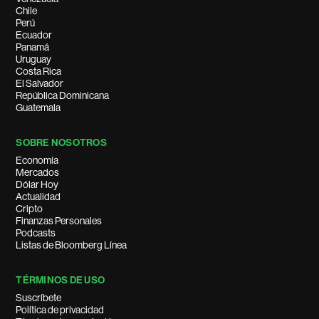
Chile
Perú
Ecuador
Panamá
Uruguay
Costa Rica
El Salvador
República Dominicana
Guatemala
SOBRE NOSOTROS
Economía
Mercados
Dólar Hoy
Actualidad
Cripto
Finanzas Personales
Podcasts
Listas de Bloomberg Línea
TÉRMINOS DE USO
Suscríbete
Política de privacidad