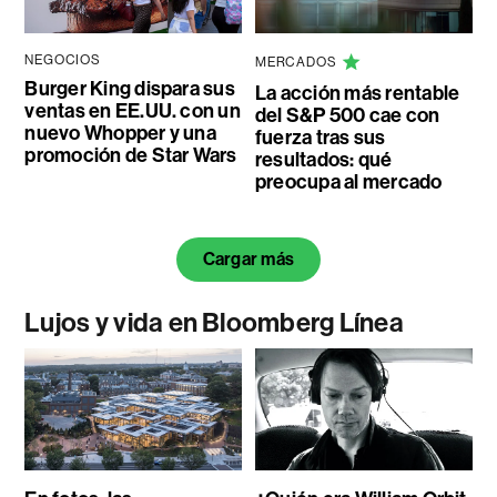
NEGOCIOS
MERCADOS
Burger King dispara sus
La acción más rentable
ventas en EE.UU. con un
del S&P 500 cae con
nuevo Whopper y una
fuerza tras sus
promoción de Star Wars
resultados: qué
preocupa al mercado
Cargar más
Lujos y vida en Bloomberg Línea