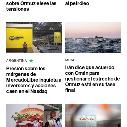
sobre Ormuz eleve las
al petróleo
tensiones
MUNDO
ARGENTINA
Irán dice que acuerdo
Presión sobre los
con Omán para
márgenes de
gestionar el estrecho de
MercadoLibre inquieta a
Ormuz está en su fase
inversores y acciones
final
caen en el Nasdaq