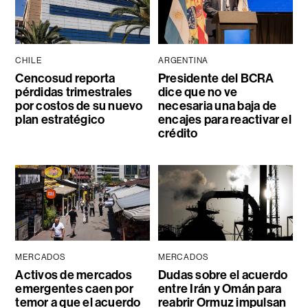
CHILE
ARGENTINA
Cencosud reporta
Presidente del BCRA
pérdidas trimestrales
dice que no ve
por costos de su nuevo
necesaria una baja de
plan estratégico
encajes para reactivar el
crédito
MERCADOS
MERCADOS
Activos de mercados
Dudas sobre el acuerdo
emergentes caen por
entre Irán y Omán para
temor a que el acuerdo
reabrir Ormuz impulsan