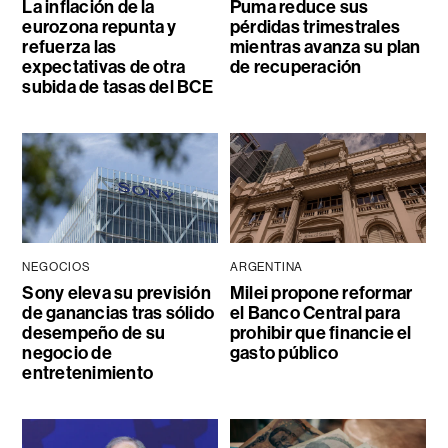
La inflación de la
Puma reduce sus
eurozona repunta y
pérdidas trimestrales
refuerza las
mientras avanza su plan
expectativas de otra
de recuperación
subida de tasas del BCE
NEGOCIOS
ARGENTINA
Sony eleva su previsión
Milei propone reformar
de ganancias tras sólido
el Banco Central para
desempeño de su
prohibir que financie el
negocio de
gasto público
entretenimiento