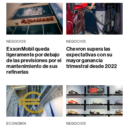
NEGOCIOS
NEGOCIOS
ExxonMobil queda
Chevron supera las
ligeramente por debajo
expectativas con su
de las previsiones por el
mayor ganancia
mantenimiento de sus
trimestral desde 2022
refinerías
ECONOMÍA
NEGOCIOS