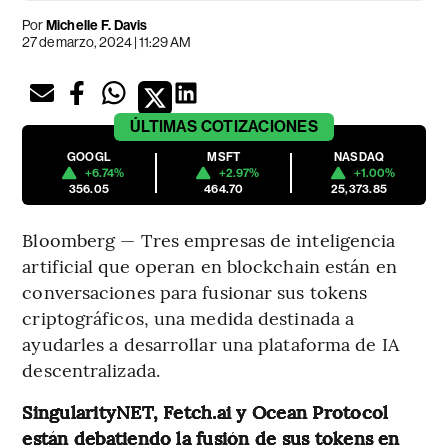
Por
Michelle F. Davis
27 de marzo, 2024 | 11:29 AM
ÚLTIMAS
COTIZACIONES
GOOGL
MSFT
NASDAQ
+6.74%
+2.97%
+1.00%
356.05
464.70
25,373.85
Bloomberg — Tres empresas de inteligencia
artificial que operan en blockchain están en
conversaciones para fusionar sus tokens
criptográficos, una medida destinada a
ayudarles a desarrollar una plataforma de IA
descentralizada.
SingularityNET, Fetch.ai y Ocean Protocol
están debatiendo la fusión de sus tokens en