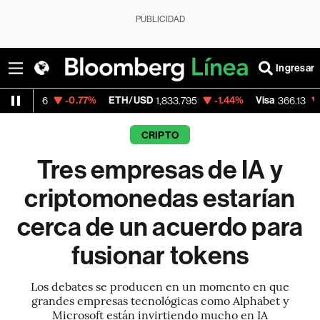
PUBLICIDAD
Ingresar
-0.77%
ETH/USD
-1.44%
Visa
-0.04%
M
1,833.795
366.13
CRIPTO
Tres empresas de IA y
criptomonedas estarían
cerca de un acuerdo para
fusionar tokens
Los debates se producen en un momento en que
grandes empresas tecnológicas como Alphabet y
Microsoft están invirtiendo mucho en IA