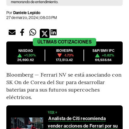
memorando de entendimiento.
Por
Daniele Lepido
27 de marzo, 2024 | 08:03 PM
ÚLTIMAS
COTIZACIONES
NASDAQ
IBOVESPA
S&P/BMV IPC
+1.30%
-1.73%
+0.82%
26,690.62
172,513.42
66,938.64
Bloomberg — Ferrari NV se está asociando con
SK On de Corea del Sur para desarrollar
baterías para sus futuros supercoches
eléctricos.
VER +
Analista de Citi recomienda
vender acciones de Ferrari por su