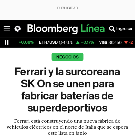
PUBLICIDAD
Ingresar
0.08%
ETH/USD
+0.17%
Visa
-2.15%
Merca
1,917.175
362.50
NEGOCIOS
Ferrari y la surcoreana
SK On se unen para
fabricar baterías de
superdeportivos
Ferrari está construyendo una nueva fábrica de
vehículos eléctricos en el norte de Italia que se espera
esté lista en junio