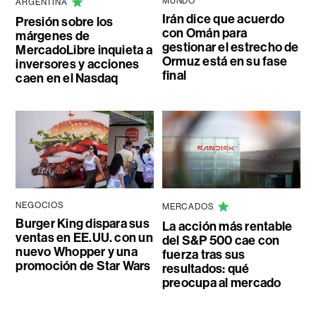
MUNDO
ARGENTINA
Irán dice que acuerdo
Presión sobre los
con Omán para
márgenes de
gestionar el estrecho de
MercadoLibre inquieta a
Ormuz está en su fase
inversores y acciones
final
caen en el Nasdaq
NEGOCIOS
MERCADOS
Burger King dispara sus
La acción más rentable
ventas en EE.UU. con un
del S&P 500 cae con
nuevo Whopper y una
fuerza tras sus
promoción de Star Wars
resultados: qué
preocupa al mercado