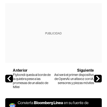
PUBLICIDAD
Anterior
Siguiente
Flybondi queda al borde de
Así será el primer dispositivo
la quiebra pese a las
de OpenAI: un altavoz con IA,
promesas de un aliado de
sensores y piezas móviles
Milei
Convierta
Bloomberg Línea
en su fuente de