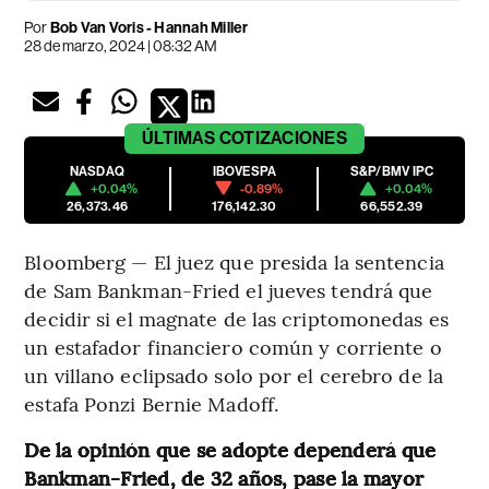
Por
Bob Van Voris - Hannah Miller
28 de marzo, 2024 | 08:32 AM
ÚLTIMAS
COTIZACIONES
NASDAQ
IBOVESPA
S&P/BMV IPC
+0.04%
-0.89%
+0.04%
26,373.46
176,142.30
66,552.39
Bloomberg — El juez que presida la sentencia
de Sam Bankman-Fried el jueves tendrá que
decidir si el magnate de las criptomonedas es
un estafador financiero común y corriente o
un villano eclipsado solo por el cerebro de la
estafa Ponzi Bernie Madoff.
De la opinión que se adopte dependerá que
Bankman-Fried, de 32 años, pase la mayor