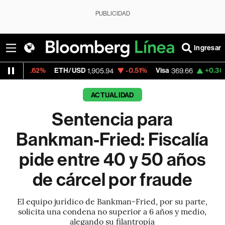
PUBLICIDAD
Ingresar
ETH/USD
-0.51%
Visa
+0.30%
MercadoLi
1,905.94
369.66
ACTUALIDAD
Sentencia para
Bankman-Fried: Fiscalía
pide entre 40 y 50 años
de cárcel por fraude
El equipo jurídico de Bankman-Fried, por su parte,
solicita una condena no superior a 6 años y medio,
alegando su filantropía