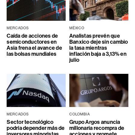
MERCADOS
MÉXICO
Caída de acciones de
Analistas prevén que
semiconductores en
Banxico deje sin cambio
Asia frena el avance de
la tasa mientras
las bolsas mundiales
inflación baja a 3,13% en
julio
MERCADOS
COLOMBIA
Sector tecnológico
Grupo Argos anuncia
podría depender más de
millonaria recompra de
inversores minoristas
acciones y promete