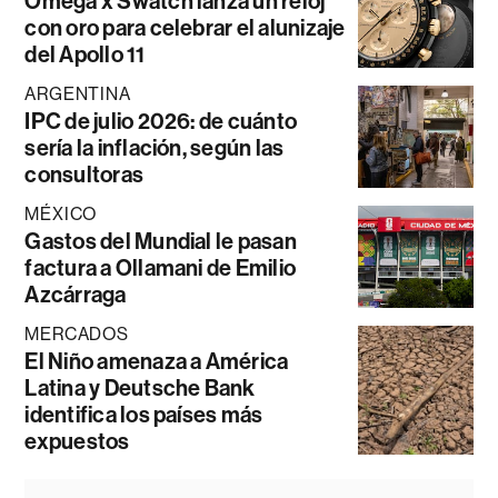
Omega x Swatch lanza un reloj
con oro para celebrar el alunizaje
del Apollo 11
ARGENTINA
IPC de julio 2026: de cuánto
sería la inflación, según las
consultoras
MÉXICO
Gastos del Mundial le pasan
factura a Ollamani de Emilio
Azcárraga
MERCADOS
El Niño amenaza a América
Latina y Deutsche Bank
identifica los países más
expuestos