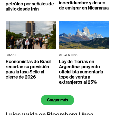
incertidumbre y deseo
petróleo por señales de
de emigrar en Nicaragua
alivio desde Irán
BRASIL
ARGENTINA
Economistas de Brasil
Ley de Tierras en
recortan su previsión
Argentina: proyecto
para la tasa Selic al
oficialista aumentaría
cierre de 2026
tope de venta a
extranjeros al 25%
Cargar más
Lujos y vida en Bloomberg Línea