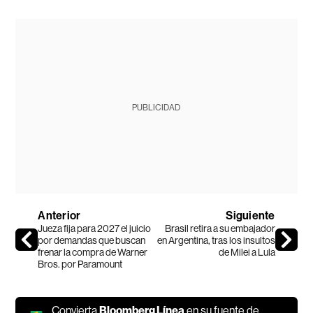
PUBLICIDAD
Anterior
Siguiente
Jueza fija para 2027 el juicio
Brasil retira a su embajador
por demandas que buscan
en Argentina, tras los insultos
frenar la compra de Warner
de Milei a Lula
Bros. por Paramount
Convierta
Bloomberg Línea
en su fuente de