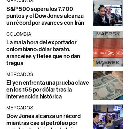
MERCADOS
S&P 500 supera los 7.700
puntos y el Dow Jones alcanza
un récord por avances con Irán
COLOMBIA
La mala hora del exportador
colombiano: dólar barato,
aranceles y fletes que no dan
tregua
MERCADOS
El yen enfrenta una prueba clave
en los 155 por dólar tras la
intervención histórica
MERCADOS
Dow Jones alcanza un récord
mientras cae el petróleo por