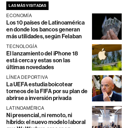
LAS MÁS VISITADAS
ECONOMÍA
Los 10 países de Latinoamérica
en donde los bancos generan
más utilidades, según Felaban
TECNOLOGÍA
El lanzamiento del iPhone 18
está cerca y estas son las
últimas novedades
LÍNEA DEPORTIVA
La UEFA estudia boicotear
torneos de la FIFA por su plan de
abrirse a inversión privada
LATINOAMÉRICA
Ni presencial, ni remoto, ni
híbrido: el nuevo modelo laboral