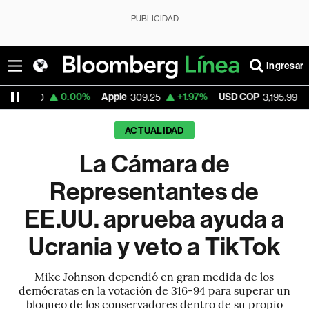
PUBLICIDAD
Ingresar
0.00%
Apple
+1.97%
USD COP
-1.14%
Te
309.25
3,195.99
ACTUALIDAD
La Cámara de
Representantes de
EE.UU. aprueba ayuda a
Ucrania y veto a TikTok
Mike Johnson dependió en gran medida de los
demócratas en la votación de 316-94 para superar un
bloqueo de los conservadores dentro de su propio