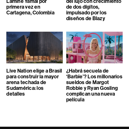
Lamine Yamal por
del lujo con crecimiento
primera vez en
de dos dígitos,
Cartagena, Colombia
impulsado por los
diseños de Blazy
Live Nation elige a Brasil
¿Habrá secuela de
para construir la mayor
‘Barbie’? Los millonarios
arena techada de
sueldos de Margot
Sudamérica: los
Robbie y Ryan Gosling
detalles
complican una nueva
película