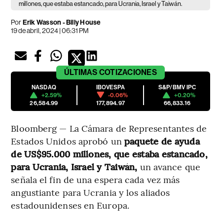
millones, que estaba estancado, para Ucrania, Israel y Taiwán.
Por
Erik Wasson - Billy House
19 de abril, 2024 | 06:31 PM
ÚLTIMAS
COTIZACIONES
NASDAQ
IBOVESPA
S&P/BMV IPC
+2.59%
-0.06%
+0.20%
26,584.99
177,894.97
66,833.16
Bloomberg — La Cámara de Representantes de
Estados Unidos aprobó un
paquete de ayuda
de US$95.000 millones, que estaba estancado,
para Ucrania, Israel y Taiwán,
un avance que
señala el fin de una espera cada vez más
angustiante para Ucrania y los aliados
estadounidenses en Europa.