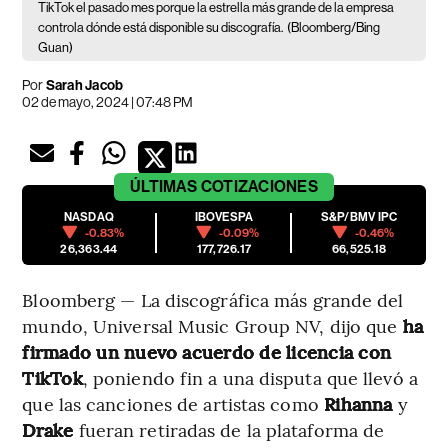
TikTok el pasado mes porque la estrella más grande de la empresa
controla dónde está disponible su discografía.
(Bloomberg/Bing
Guan)
Por
Sarah Jacob
02 de mayo, 2024 | 07:48 PM
ÚLTIMAS
COTIZACIONES
NASDAQ
IBOVESPA
S&P/BMV IPC
-0.83%
-0.09%
-0.46%
26,363.44
177,726.17
66,525.18
Bloomberg — La discográfica más grande del
mundo, Universal Music Group NV, dijo que
ha
firmado un nuevo acuerdo de licencia con
TikTok
, poniendo fin a una disputa que llevó a
que las canciones de artistas como
Rihanna
y
Drake
fueran retiradas de la plataforma de