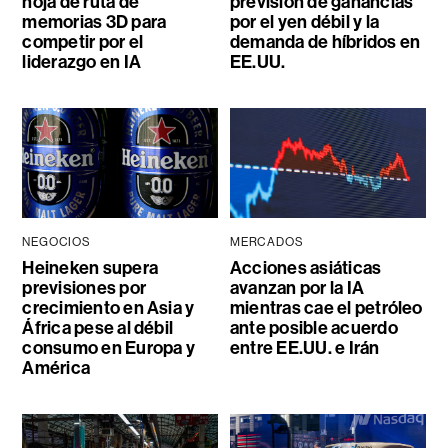
hoja de ruta de
previsión de ganancias
memorias 3D para
por el yen débil y la
competir por el
demanda de híbridos en
liderazgo en IA
EE.UU.
NEGOCIOS
MERCADOS
Heineken supera
Acciones asiáticas
previsiones por
avanzan por la IA
crecimiento en Asia y
mientras cae el petróleo
África pese al débil
ante posible acuerdo
consumo en Europa y
entre EE.UU. e Irán
América