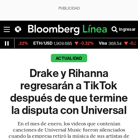
PUBLICIDAD
Ingresar
%
ETH/USD
-0.32%
Visa
-0.28%
Mercado
1,909.685
368.54
ACTUALIDAD
Drake y Rihanna
regresarán a TikTok
después de que termine
la disputa con Universal
En el mes de enero, los videos que contenían
canciones de Universal Music fueron silenciados
cuando la empresa retiró la música de sus artistas de