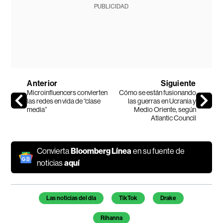
PUBLICIDAD
Anterior
Siguiente
Microinfluencers convierten
Cómo se están fusionando
las redes en vida de “clase
las guerras en Ucrania y
media”
Medio Oriente, según
Atlantic Council
Convierta
Bloomberg Línea
en su fuente de
noticias
aquí
Temas de este artículo
Las noticias del día
TikTok
Drake
Rihanna