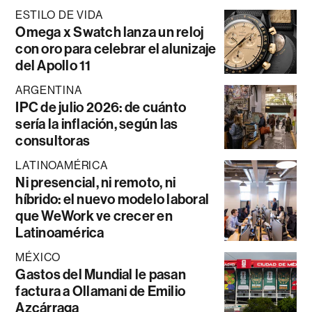
ESTILO DE VIDA
Omega x Swatch lanza un reloj
con oro para celebrar el alunizaje
del Apollo 11
ARGENTINA
IPC de julio 2026: de cuánto
sería la inflación, según las
consultoras
LATINOAMÉRICA
Ni presencial, ni remoto, ni
híbrido: el nuevo modelo laboral
que WeWork ve crecer en
Latinoamérica
MÉXICO
Gastos del Mundial le pasan
factura a Ollamani de Emilio
Azcárraga