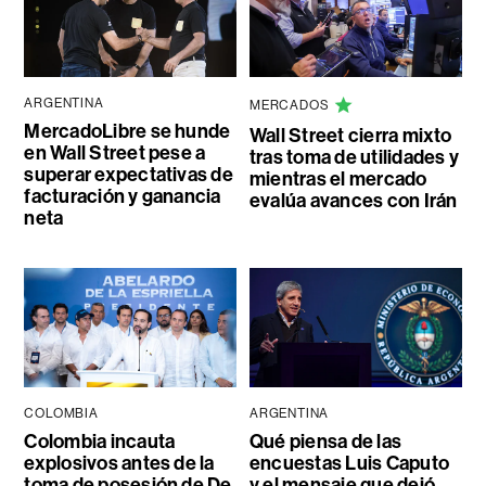
ARGENTINA
MERCADOS
MercadoLibre se hunde
Wall Street cierra mixto
en Wall Street pese a
tras toma de utilidades y
superar expectativas de
mientras el mercado
facturación y ganancia
evalúa avances con Irán
neta
COLOMBIA
ARGENTINA
Colombia incauta
Qué piensa de las
explosivos antes de la
encuestas Luis Caputo
toma de posesión de De
y el mensaje que dejó