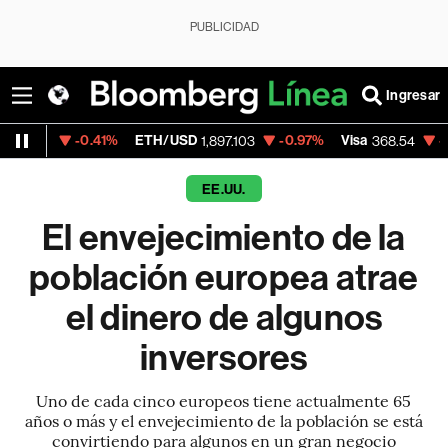
PUBLICIDAD
Ingresar
.41%
ETH/USD
-0.97%
Visa
-0.28%
Merca
1,897.103
368.54
EE.UU.
El envejecimiento de la
población europea atrae
el dinero de algunos
inversores
Uno de cada cinco europeos tiene actualmente 65
años o más y el envejecimiento de la población se está
convirtiendo para algunos en un gran negocio