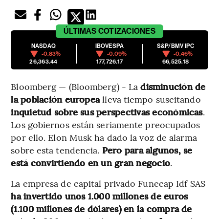
ÚLTIMAS
COTIZACIONES
NASDAQ
IBOVESPA
S&P/BMV IPC
-0.83%
-0.09%
-0.46%
26,363.44
177,726.17
66,525.18
Bloomberg — (Bloomberg) - La
disminución de
la población europea
lleva tiempo suscitando
inquietud sobre sus perspectivas económicas
.
Los gobiernos están seriamente preocupados
por ello. Elon Musk ha dado la voz de alarma
sobre esta tendencia.
Pero para algunos, se
está convirtiendo en un gran negocio
.
La empresa de capital privado Funecap Idf SAS
ha invertido unos 1.000 millones de euros
(1.100 millones de dólares) en la compra de