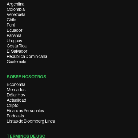
Argentina
Colombia
Venezuela
Chile
Perú
Ecuador
Panamá
Uruguay
Costa Rica
El Salvador
República Dominicana
Guatemala
SOBRE NOSOTROS
Economía
Mercados
Dólar Hoy
Actualidad
Cripto
Finanzas Personales
Podcasts
Listas de Bloomberg Línea
TÉRMINOS DE USO