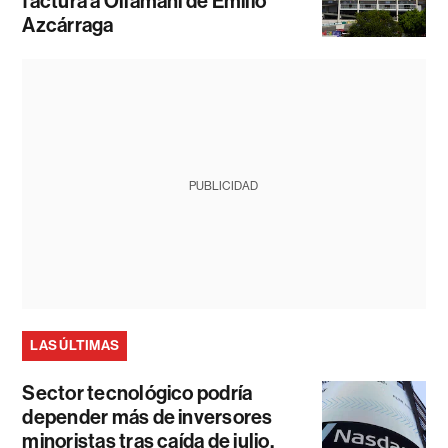
factura a Ollamani de Emilio
Azcárraga
PUBLICIDAD
LAS ÚLTIMAS
Sector tecnológico podría
depender más de inversores
minoristas tras caída de julio,