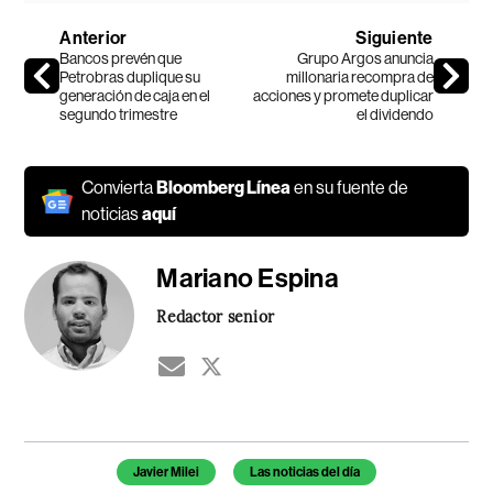
Anterior
Siguiente
Bancos prevén que
Grupo Argos anuncia
Petrobras duplique su
millonaria recompra de
generación de caja en el
acciones y promete duplicar
segundo trimestre
el dividendo
Convierta
Bloomberg Línea
en su fuente de
noticias
aquí
Mariano Espina
Redactor senior
Temas de este artículo
Javier Milei
Las noticias del día