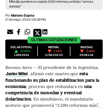
Milei dijo que tiene en carpeta 3.200 reformas y anticipo: “vamos a
dolarizar”
Por
Mariano Espina
21 de mayo, 2024 | 08:38 PM
ÚLTIMAS
COTIZACIONES
DÓLAR OFICIAL
MERVAL
NASDAQ
+0.02%
-1.02%
-0.83%
1,496.2634
3,156,332.00
26,363.44
Buenos Aires — El presidente de la Argentina,
, afirmó este martes que
está
Javier Milei
funcionando su plan de estabilización para la
economía
, proceso que redundará en
una
competencia de monedas y eventual
dolarización
. En simultáneo, el mandatario
sostuvo que promoverá “3.200 reformas más”,