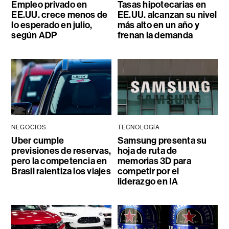
Empleo privado en
Tasas hipotecarias en
EE.UU. crece menos de
EE.UU. alcanzan su nivel
lo esperado en julio,
más alto en un año y
según ADP
frenan la demanda
NEGOCIOS
TECNOLOGÍA
Uber cumple
Samsung presenta su
previsiones de reservas,
hoja de ruta de
pero la competencia en
memorias 3D para
Brasil ralentiza los viajes
competir por el
liderazgo en IA