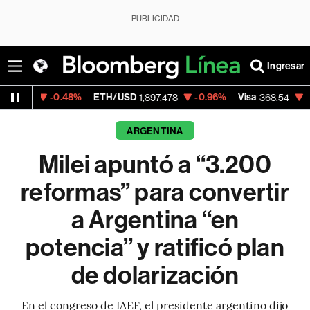
PUBLICIDAD
Ingresar
0.48%
ETH/USD
-0.96%
Visa
-0.28%
Mer
1,897.478
368.54
ARGENTINA
Milei apuntó a “3.200
reformas” para convertir
a Argentina “en
potencia” y ratificó plan
de dolarización
En el congreso de IAEF, el presidente argentino dijo