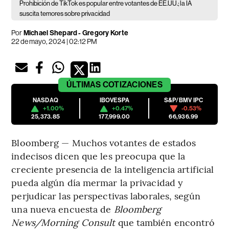
Prohibición de TikTok es popular entre votantes de EE.UU.; la IA
suscita temores sobre privacidad
Por
Michael Shepard - Gregory Korte
22 de mayo, 2024 | 02:12 PM
ÚLTIMAS
COTIZACIONES
NASDAQ
IBOVESPA
S&P/BMV IPC
+1.00%
+0.47%
-0.53%
25,373.85
177,999.00
66,936.99
Bloomberg — Muchos votantes de estados
indecisos dicen que les preocupa que la
creciente presencia de la inteligencia artificial
pueda algún día mermar la privacidad y
perjudicar las perspectivas laborales, según
una nueva encuesta de
Bloomberg
News/Morning Consult
que también encontró