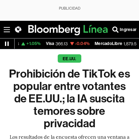
PUBLICIDAD
Ingresar
+1.05%
Visa
-0.04%
MercadoLibre
-0.25%
366.13
1,879.59
EE.UU.
Prohibición de TikTok es
popular entre votantes
de EE.UU.; la IA suscita
temores sobre
privacidad
Los resultados de la encuesta ofrecen una ventana a