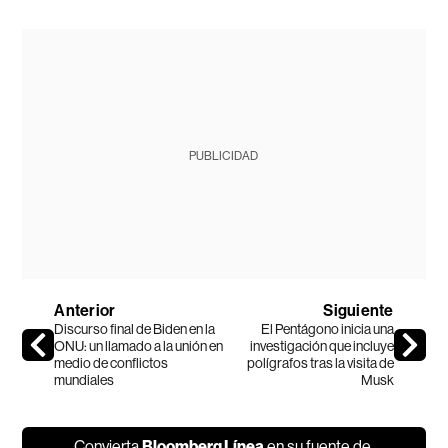
PUBLICIDAD
Anterior
Siguiente
Discurso final de Biden en la
El Pentágono inicia una
ONU: un llamado a la unión en
investigación que incluye
medio de conflictos
polígrafos tras la visita de
mundiales
Musk
Convierta
Bloomberg Línea
en su fuente de