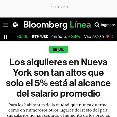
PUBLICIDAD
Ingresar
.11%
ETH/USD
+0.15%
Visa
-2.15%
Mercad
1,916.94
362.50
EE.UU.
Los alquileres en Nueva
York son tan altos que
solo el 5% está al alcance
del salario promedio
Para los habitantes de la ciudad que nunca duerme,
como en numerosos otros lugares del resto del país,
sus salarios no han seguido el aumento de los precios