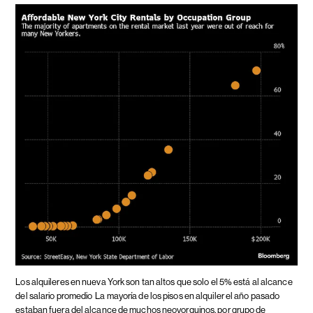
Los alquileres en nueva York son tan altos que solo el 5% está al alcance
del salario promedio
La mayoría de los pisos en alquiler el año pasado
estaban fuera del alcance de muchos neoyorquinos, por grupo de