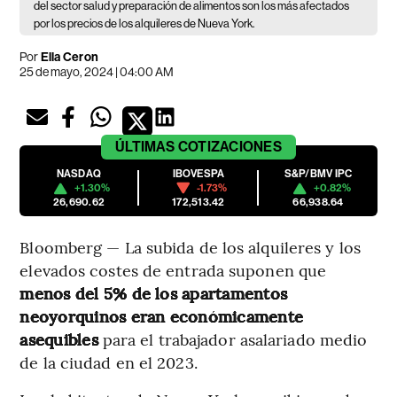
del sector salud y preparación de alimentos son los más afectados
por los precios de los alquileres de Nueva York.
Por
Ella Ceron
25 de mayo, 2024 | 04:00 AM
ÚLTIMAS
COTIZACIONES
NASDAQ
IBOVESPA
S&P/BMV IPC
+1.30%
-1.73%
+0.82%
26,690.62
172,513.42
66,938.64
Bloomberg — La subida de los alquileres y los
elevados costes de entrada suponen que
menos del 5% de los apartamentos
neoyorquinos eran económicamente
asequibles
para el trabajador asalariado medio
de la ciudad en el 2023.