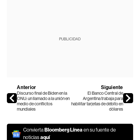
PUBLICIDAD
Anterior
Siguiente
Discurso final de Biden en la
El Banco Central de
ONU: un llamado a la unión en
Argentina trabaja para
medio de conflictos
habilitar tarjetas de débito en
mundiales
dólares
Convierta
Bloomberg Línea
en su fuente de
noticias
aquí