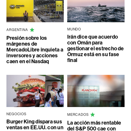
MUNDO
ARGENTINA
Irán dice que acuerdo
Presión sobre los
con Omán para
márgenes de
gestionar el estrecho de
MercadoLibre inquieta a
Ormuz está en su fase
inversores y acciones
final
caen en el Nasdaq
NEGOCIOS
MERCADOS
Burger King dispara sus
La acción más rentable
ventas en EE.UU. con un
del S&P 500 cae con