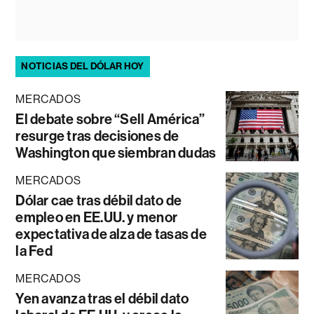
NOTICIAS DEL DÓLAR HOY
MERCADOS
El debate sobre “Sell América”
resurge tras decisiones de
Washington que siembran dudas
MERCADOS
Dólar cae tras débil dato de
empleo en EE.UU. y menor
expectativa de alza de tasas de
la Fed
MERCADOS
Yen avanza tras el débil dato