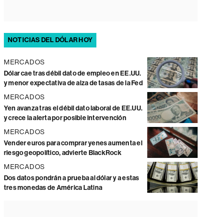
NOTICIAS DEL DÓLAR HOY
MERCADOS
Dólar cae tras débil dato de empleo en EE.UU.
y menor expectativa de alza de tasas de la Fed
MERCADOS
Yen avanza tras el débil dato laboral de EE.UU.
y crece la alerta por posible intervención
MERCADOS
Vender euros para comprar yenes aumenta el
riesgo geopolítico, advierte BlackRock
MERCADOS
Dos datos pondrán a prueba al dólar y a estas
tres monedas de América Latina