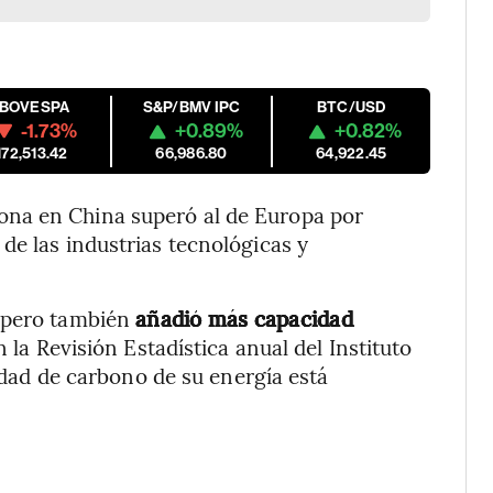
IBOVESPA
S&P/BMV IPC
BTC/USD
-1.73%
+0.89%
+0.82%
172,513.42
66,986.80
64,922.45
na en China superó al de Europa por
de las industrias tecnológicas y
, pero también
añadió más capacidad
n la Revisión Estadística anual del Instituto
sidad de carbono de su energía está