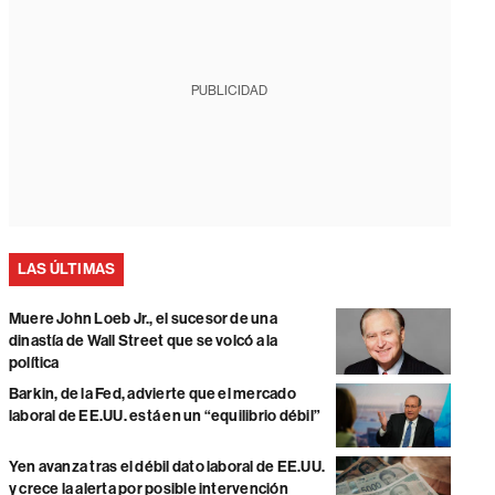
PUBLICIDAD
LAS ÚLTIMAS
Muere John Loeb Jr., el sucesor de una
dinastía de Wall Street que se volcó a la
política
Barkin, de la Fed, advierte que el mercado
laboral de EE.UU. está en un “equilibrio débil”
Yen avanza tras el débil dato laboral de EE.UU.
y crece la alerta por posible intervención