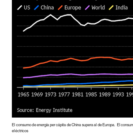
El consumo de energía per cápita de China supera al de Europa.
El consum
eléctricos