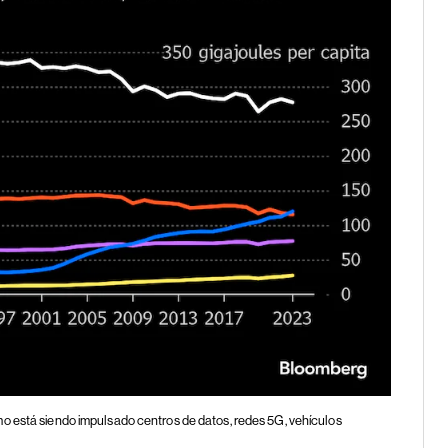
o está siendo impulsado centros de datos, redes 5G, vehículos