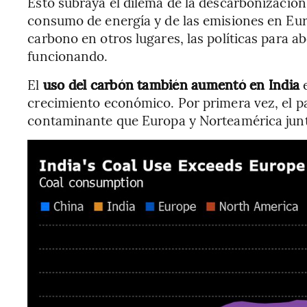
Esto subraya el dilema de la descarbonización
consumo de energía y de las emisiones en Eu
carbono en otros lugares, las políticas para a
funcionando.
El
uso del carbón también aumentó en India
e
crecimiento económico. Por primera vez, el p
contaminante que Europa y Norteamérica juntas