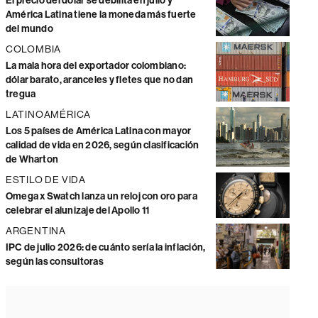
El precio del dólar se debilita en julio y
América Latina tiene la moneda más fuerte
del mundo
COLOMBIA
La mala hora del exportador colombiano:
dólar barato, aranceles y fletes que no dan
tregua
LATINOAMÉRICA
Los 5 países de América Latina con mayor
calidad de vida en 2026, según clasificación
de Wharton
ESTILO DE VIDA
Omega x Swatch lanza un reloj con oro para
celebrar el alunizaje del Apollo 11
ARGENTINA
IPC de julio 2026: de cuánto sería la inflación,
según las consultoras