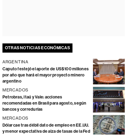
OTRAS NOTICIAS ECONÓMICAS
ARGENTINA
Caputo festejó el aporte de US$100 millones
por año que hará el mayor proyecto minero
argentino
MERCADOS
Petrobras, Itaú y Vale: acciones
recomendadas en Brasil para agosto, según
bancos y corredurías
MERCADOS
Dólar cae tras débil dato de empleo en EE.UU.
y menor expectativa de alza de tasas de la Fed