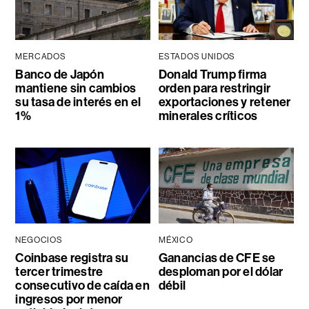
MERCADOS
ESTADOS UNIDOS
Banco de Japón
Donald Trump firma
mantiene sin cambios
orden para restringir
su tasa de interés en el
exportaciones y retener
1%
minerales críticos
NEGOCIOS
MÉXICO
Coinbase registra su
Ganancias de CFE se
tercer trimestre
desploman por el dólar
consecutivo de caída en
débil
ingresos por menor