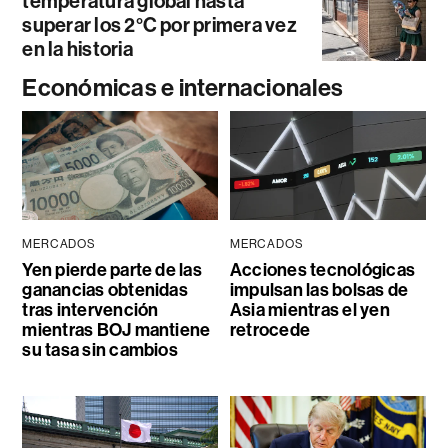
temperatura global hasta
superar los 2°C por primera vez
en la historia
Económicas e internacionales
MERCADOS
MERCADOS
Yen pierde parte de las
Acciones tecnológicas
ganancias obtenidas
impulsan las bolsas de
tras intervención
Asia mientras el yen
mientras BOJ mantiene
retrocede
su tasa sin cambios