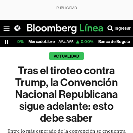
PUBLICIDAD
Ingresar
MercadoLibre
0.00%
Banco de Bogota
0
1,884.365
37,500.00
ACTUALIDAD
Tras el tiroteo contra
Trump, la Convención
Nacional Republicana
sigue adelante: esto
debe saber
Entre lo más esperado de la convención se encuentra