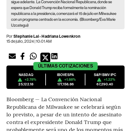
sigue adelante.
La Convención Nacional Republicana, donde se
espera que Donald Trump reciba formalmente la nominación
republicana a la presidencia, comenzará el 15 de julio en Milwaukee
con un programa centrado en la economía.
(Bloomberg/Eva Marie
Uzcategui)
Por
Stephanie Lai - Hadriana Lowenkron
15 de julio, 2024 | 10:01 AM
ÚLTIMAS
COTIZACIONES
NASDAQ
IBOVESPA
S&P/BMV IPC
+2.78%
+1.88%
+1.22%
25,122.18
177,158.86
67,290.40
Bloomberg — La Convención Nacional
Republicana de Milwaukee se celebrará según
lo previsto, a pesar de un intento de asesinato
contra el expresidente Donald Trump que
probablemente será uno de los momentos más