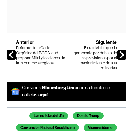
Anterior
Siguiente
Reforma de la Carta
ExxonMobil queda
Orgánica del BCRA: qué
ligeramente por debajo de
propone Milei y lecciones de
las previsiones por el
la experiencia regional
mantenimiento de sus
refinerías
Convierta
Bloomberg Línea
en su fuente de
noticias
aquí
Temas de este artículo
Las noticias del día
Donald Trump
Convención Nacional Republicana
Vicepresidente