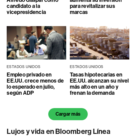
Alfredo Gaspar como
aumenta su inversión
candidato a la
para revitalizar sus
vicepresidencia
marcas
ESTADOS UNIDOS
ESTADOS UNIDOS
Empleo privado en
Tasas hipotecarias en
EE.UU. crece menos de
EE.UU. alcanzan su nivel
lo esperado en julio,
más alto en un año y
según ADP
frenan la demanda
Cargar más
Lujos y vida en Bloomberg Línea