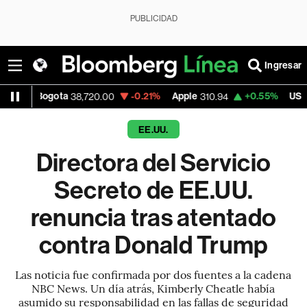
PUBLICIDAD
Ingresar
ota
-0.21%
Apple
+0.55%
USD COP
38,720.00
310.94
3,175.
EE.UU.
Directora del Servicio
Secreto de EE.UU.
renuncia tras atentado
contra Donald Trump
Las noticia fue confirmada por dos fuentes a la cadena
NBC News. Un día atrás, Kimberly Cheatle había
asumido su responsabilidad en las fallas de seguridad