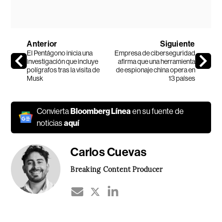
Anterior
Siguiente
El Pentágono inicia una
Empresa de ciberseguridad
investigación que incluye
afirma que una herramienta
polígrafos tras la visita de
de espionaje china opera en
Musk
13 países
Convierta
Bloomberg Línea
en su fuente de
noticias
aquí
Carlos Cuevas
Breaking Content Producer