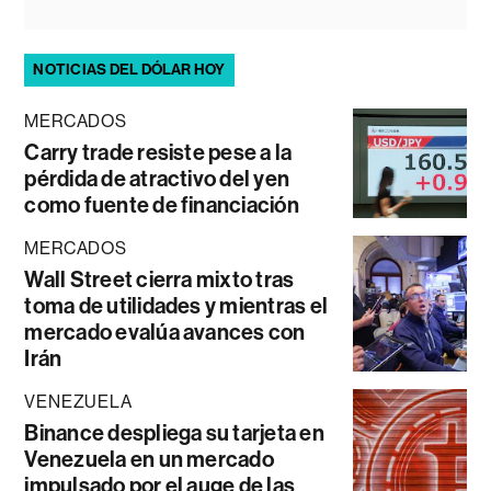
NOTICIAS DEL DÓLAR HOY
MERCADOS
Carry trade resiste pese a la
pérdida de atractivo del yen
como fuente de financiación
MERCADOS
Wall Street cierra mixto tras
toma de utilidades y mientras el
mercado evalúa avances con
Irán
VENEZUELA
Binance despliega su tarjeta en
Venezuela en un mercado
impulsado por el auge de las