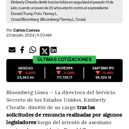
Kimberly Cheatle dimitir tras las fallas en seguridad el pasado 13 de
julio, cuando un joven de 20 años atentó contra el expresidente
Donald Trump. Foto: Tierney L.
Cross/Bloomberg
(Bloomberg/Tierney L. Cross)
Por
Carlos Cuevas
23 de julio, 2024 | 11:03 AM
ÚLTIMAS
COTIZACIONES
NASDAQ
IBOVESPA
S&P/BMV IPC
-0.83%
-0.09%
-0.46%
26,363.44
177,726.17
66,525.18
Bloomberg Línea — La directora del Servicio
Secreto de los Estados Unidos, Kimberly
Cheatle, dimitió de su cargo
tras las
solicitudes de renuncia realizadas por algunos
legisladores
luego del intento de asesinato