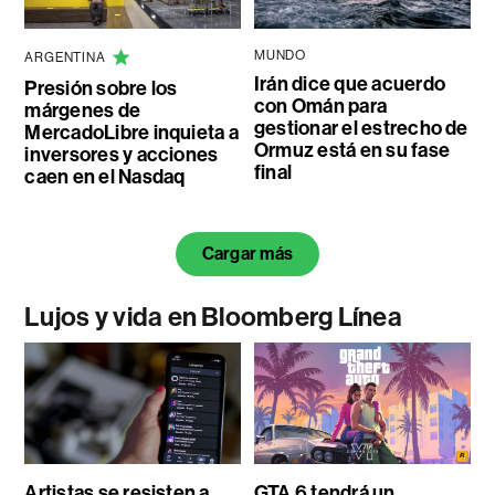
MUNDO
ARGENTINA
Irán dice que acuerdo
Presión sobre los
con Omán para
márgenes de
gestionar el estrecho de
MercadoLibre inquieta a
Ormuz está en su fase
inversores y acciones
final
caen en el Nasdaq
Cargar más
Lujos y vida en Bloomberg Línea
Artistas se resisten a
GTA 6 tendrá un