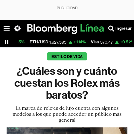
PUBLICIDAD
Ingresar
5%
ETH/USD
+1.14%
Visa
+0.52%
Mercado
1,927.595
370.47
ESTILO DE VIDA
¿Cuáles son y cuánto
cuestan los Rolex más
baratos?
La marca de relojes de lujo cuenta con algunos
modelos a los que puede acceder un público más
general