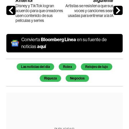
Anterior
Siguiente
Disney y TikTok logran
Artistas se resisten a que sus
acuerdo para que creadores
voces y canciones sean
usen contenido de sus
usadas para entrenar a la IA
películas y series
Convierta
Bloomberg Línea
en su fuente de
noticias
aquí
Temas de este artículo
Las noticias del día
Rolex
Relojes de lujo
Riqueza
Negocios