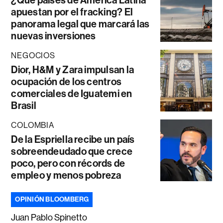
¿Qué países de América Latina
apuestan por el fracking? El
panorama legal que marcará las
nuevas inversiones
NEGOCIOS
Dior, H&M y Zara impulsan la
ocupación de los centros
comerciales de Iguatemi en
Brasil
COLOMBIA
De la Espriella recibe un país
sobreendeudado que crece
poco, pero con récords de
empleo y menos pobreza
OPINIÓN BLOOMBERG
Juan Pablo Spinetto