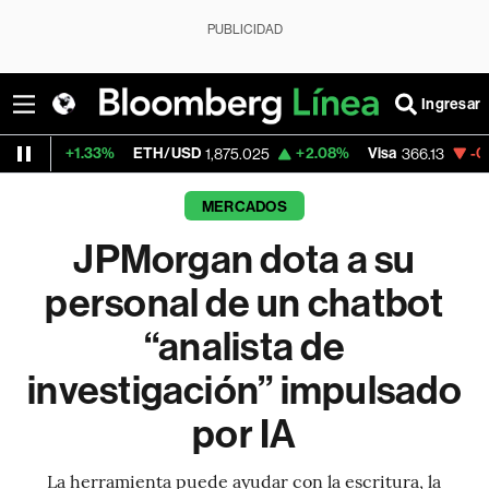
PUBLICIDAD
Ingresar
3%
ETH/USD
+2.08%
Visa
-0.04%
Mercad
1,875.025
366.13
MERCADOS
JPMorgan dota a su
personal de un chatbot
“analista de
investigación” impulsado
por IA
La herramienta puede ayudar con la escritura, la