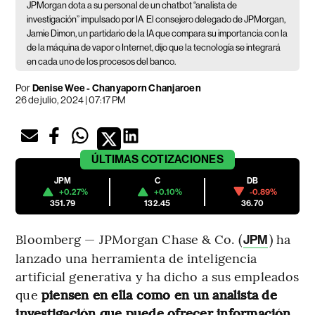
JPMorgan dota a su personal de un chatbot “analista de
investigación” impulsado por IA
El consejero delegado de JPMorgan,
Jamie Dimon, un partidario de la IA que compara su importancia con la
de la máquina de vapor o Internet, dijo que la tecnología se integrará
en cada uno de los procesos del banco.
Por
Denise Wee - Chanyaporn Chanjaroen
26 de julio, 2024 | 07:17 PM
ÚLTIMAS
COTIZACIONES
JPM
C
DB
+0.27%
+0.10%
-0.89%
351.79
132.45
36.70
Bloomberg — JPMorgan Chase & Co. (
) ha
JPM
lanzado una herramienta de inteligencia
artificial generativa y ha dicho a sus empleados
que
piensen en ella como en un analista de
investigación que puede ofrecer información,