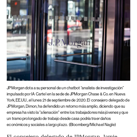
JPMorgan dota a su personal de un chatbot “analista de investigación”
impulsado por IA
Cartel en la sede de JPMorgan Chase & Co. en Nueva
York, EE.UU., el lunes 21 de septiembre de 2020. El consejero delegado de
JPMorgan, Dimon, ha defendido un retorno más amplio, diciendo que su
empresa ha visto la "alienación" entre los trabajadores más jóvenes y que
un tramo prolongado de trabajo desde casa podría traer daños
económicos y sociales a largo plazo.
(Bloomberg/Michael Nagle)
El consejero delegado de JPMorgan, Jamie