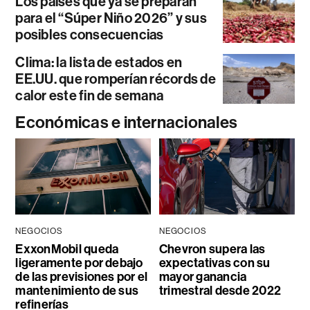
Los países que ya se preparan
para el “Súper Niño 2026” y sus
posibles consecuencias
Clima: la lista de estados en
EE.UU. que romperían récords de
calor este fin de semana
Económicas e internacionales
NEGOCIOS
NEGOCIOS
ExxonMobil queda
Chevron supera las
ligeramente por debajo
expectativas con su
de las previsiones por el
mayor ganancia
mantenimiento de sus
trimestral desde 2022
refinerías