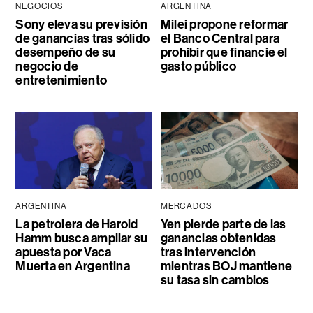
NEGOCIOS
ARGENTINA
Sony eleva su previsión
Milei propone reformar
de ganancias tras sólido
el Banco Central para
desempeño de su
prohibir que financie el
negocio de
gasto público
entretenimiento
ARGENTINA
MERCADOS
La petrolera de Harold
Yen pierde parte de las
Hamm busca ampliar su
ganancias obtenidas
apuesta por Vaca
tras intervención
Muerta en Argentina
mientras BOJ mantiene
su tasa sin cambios