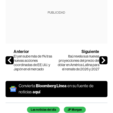
PUBLICIDAD
Anterior
Siguiente
El yen sube más de 1% tras
Itaú revela sus nuevas
nuevas acciones
proyecciones del precio del
coordinadas de EE.UU. y
dólar en América Latina para
Japón en el mercado
el remate de 2026 y 2027
Convierta
Bloomberg Línea
en su fuente de
noticias
aquí
Temas de este artículo
Las noticias del día
JP Morgan