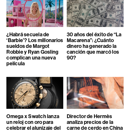
¿Habrá secuela de
30 años del éxito de “La
‘Barbie’? Los millonarios
Macarena”: ¿Cuánto
sueldos de Margot
dinero ha generado la
Robbie y Ryan Gosling
canción que marcó los
complican una nueva
90?
película
Omega x Swatch lanza
Director de Hermès
un reloj con oro para
analiza precios de la
celebrar el alunizaje del
carne de cerdo en China