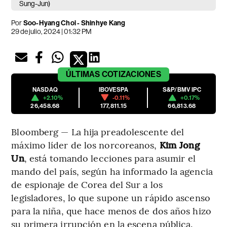
Sung-Jun)
Por
Soo-Hyang Choi - Shinhye Kang
29 de julio, 2024 | 01:32 PM
ÚLTIMAS
COTIZACIONES
NASDAQ
IBOVESPA
S&P/BMV IPC
+2.10%
-0.11%
+0.17%
26,458.68
177,811.15
66,813.68
Bloomberg — La hija preadolescente del
máximo líder de los norcoreanos,
Kim Jong
Un
, está tomando lecciones para asumir el
mando del país, según ha informado la agencia
de espionaje de Corea del Sur a los
legisladores, lo que supone un rápido ascenso
para la niña, que hace menos de dos años hizo
su primera irrupción en la escena pública.