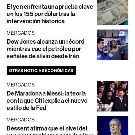
El yen enfrenta una prueba clave
en los 155 por dólar tras la
intervención histórica
MERCADOS
Dow Jones alcanza un récord
mientras cae el petróleo por
señales de alivio desde Irán
OTRAS NOTICIAS ECONÓMICAS
MERCADOS
De Maradona a Messi: la teoría
con la que Citi explica el nuevo
estilo de la Fed
MERCADOS
Bessent afirma que el nivel del