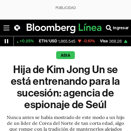
PUBLICIDAD
Ingresar
0.25%
ETH/USD
-0.10%
Visa
+0.71%
Merc
1,865.545
368.28
ASIA
Hija de Kim Jong Un se
está entrenando para la
sucesión: agencia de
espionaje de Seúl
Nunca antes se había mostrado de este modo a un hijo
de un líder de Corea del Norte de tan corta edad, algo
que rompe con la tradición de mantenerlos alejados