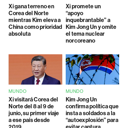
Xi gana terreno en
Xi promete un
Corea del Norte
“apoyo
mientras Kim eleva a
inquebrantable” a
China como prioridad
Kim Jong Un y omite
absoluta
el tema nuclear
norcoreano
MUNDO
MUNDO
Xi visitará Corea del
Kim Jong Un
Norte del 8 al 9 de
confirma política que
junio, su primer viaje
insta a soldados a la
a ese país desde
“autoexplosión” para
2019
evitar captura