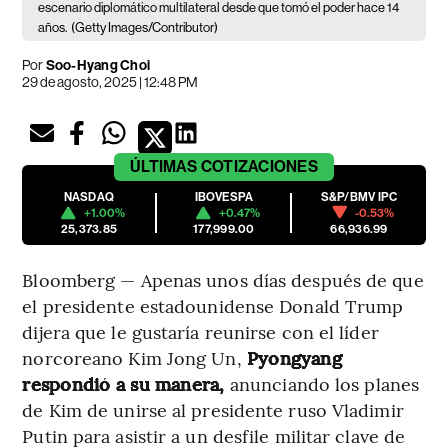
escenario diplomático multilateral desde que tomó el poder hace 14
años.
(Getty Images/Contributor)
Por
Soo-Hyang Choi
29 de agosto, 2025 | 12:48 PM
ÚLTIMAS
COTIZACIONES
NASDAQ
IBOVESPA
S&P/BMV IPC
+1.00%
+0.47%
-0.53%
25,373.85
177,999.00
66,936.99
Bloomberg — Apenas unos días después de que
el presidente estadounidense Donald Trump
dijera que le gustaría reunirse con el líder
norcoreano Kim Jong Un,
Pyongyang
respondió a su manera,
anunciando los planes
de Kim de unirse al presidente ruso Vladimir
Putin para asistir a un desfile militar clave de