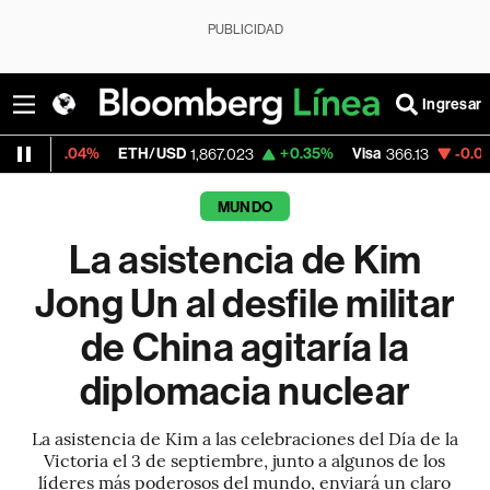
PUBLICIDAD
Ingresar
%
ETH/USD
+0.35%
Visa
-0.04%
Mercado
1,867.023
366.13
MUNDO
La asistencia de Kim
Jong Un al desfile militar
de China agitaría la
diplomacia nuclear
La asistencia de Kim a las celebraciones del Día de la
Victoria el 3 de septiembre, junto a algunos de los
líderes más poderosos del mundo, enviará un claro