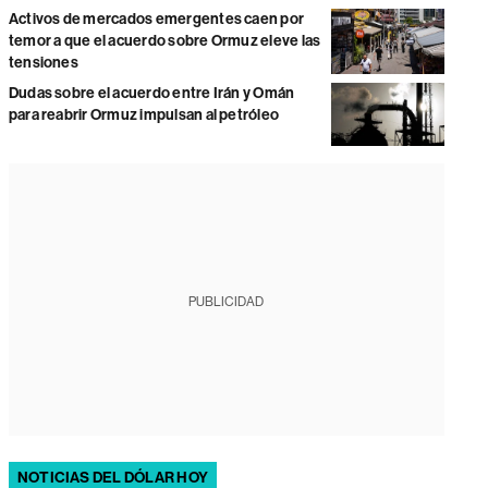
Activos de mercados emergentes caen por
temor a que el acuerdo sobre Ormuz eleve las
tensiones
Dudas sobre el acuerdo entre Irán y Omán
para reabrir Ormuz impulsan al petróleo
PUBLICIDAD
NOTICIAS DEL DÓLAR HOY