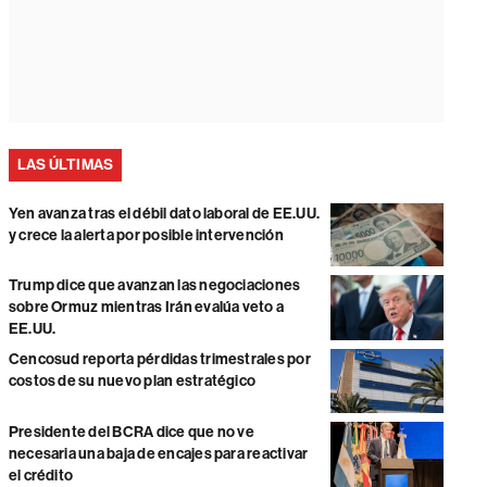
LAS ÚLTIMAS
Yen avanza tras el débil dato laboral de EE.UU.
y crece la alerta por posible intervención
Trump dice que avanzan las negociaciones
sobre Ormuz mientras Irán evalúa veto a
EE.UU.
Cencosud reporta pérdidas trimestrales por
costos de su nuevo plan estratégico
Presidente del BCRA dice que no ve
necesaria una baja de encajes para reactivar
el crédito