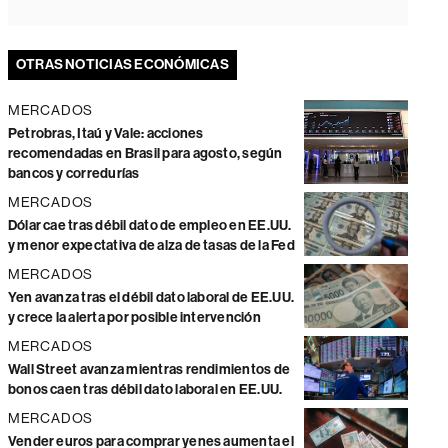
OTRAS NOTICIAS ECONÓMICAS
MERCADOS
Petrobras, Itaú y Vale: acciones
recomendadas en Brasil para agosto, según
bancos y corredurías
MERCADOS
Dólar cae tras débil dato de empleo en EE.UU.
y menor expectativa de alza de tasas de la Fed
MERCADOS
Yen avanza tras el débil dato laboral de EE.UU.
y crece la alerta por posible intervención
MERCADOS
Wall Street avanza mientras rendimientos de
bonos caen tras débil dato laboral en EE.UU.
MERCADOS
Vender euros para comprar yenes aumenta el