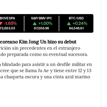
IBOVESPA
S&P/BMV IPC
BTC/USD
-1.65%
+1.00%
+0.24%
172,653.03
67,056.96
64,546.61
orcoreano Kim Jong Un hizo su debut
ición sin precedentes en el extranjero
endo preparada como su eventual sucesora.
blindado para asistir a un desfile militar en
 cree que se llama Ju Ae y tiene entre 12 y 13
na chaqueta oscura y una cinta azul marino