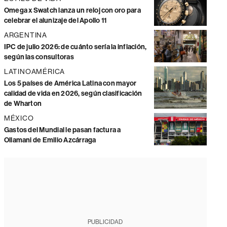
Omega x Swatch lanza un reloj con oro para
celebrar el alunizaje del Apollo 11
ARGENTINA
IPC de julio 2026: de cuánto sería la inflación,
según las consultoras
LATINOAMÉRICA
Los 5 países de América Latina con mayor
calidad de vida en 2026, según clasificación
de Wharton
MÉXICO
Gastos del Mundial le pasan factura a
Ollamani de Emilio Azcárraga
PUBLICIDAD