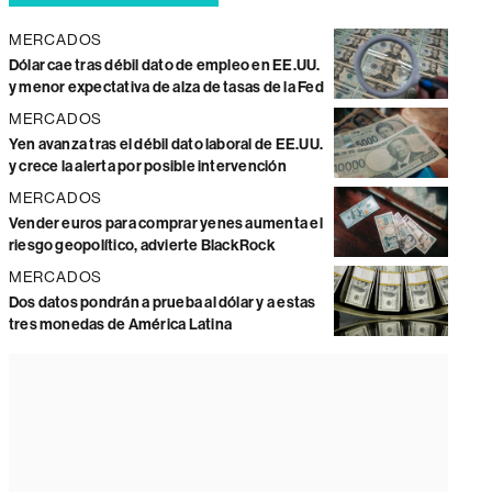
MERCADOS
Dólar cae tras débil dato de empleo en EE.UU.
y menor expectativa de alza de tasas de la Fed
MERCADOS
Yen avanza tras el débil dato laboral de EE.UU.
y crece la alerta por posible intervención
MERCADOS
Vender euros para comprar yenes aumenta el
riesgo geopolítico, advierte BlackRock
MERCADOS
Dos datos pondrán a prueba al dólar y a estas
tres monedas de América Latina