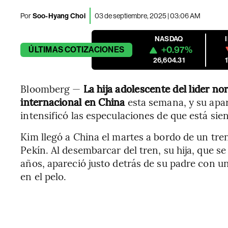
Por
Soo-Hyang Choi
03 de septiembre, 2025 | 03:06 AM
NASDAQ
+0.97%
ÚLTIMAS
COTIZACIONES
26,604.31
Bloomberg —
La hija adolescente del líder n
internacional en China
esta semana, y su apar
intensificó las especulaciones de que está si
Kim llegó a China el martes a bordo de un tren 
Pekín. Al desembarcar del tren, su hija, que se
años, apareció justo detrás de su padre con u
en el pelo.