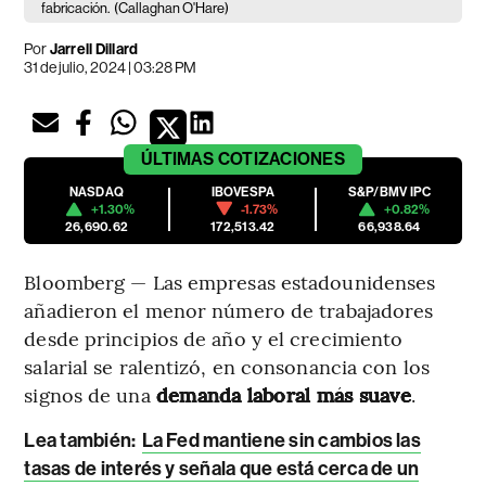
fabricación.
(Callaghan O'Hare)
Por
Jarrell Dillard
31 de julio, 2024 | 03:28 PM
ÚLTIMAS
COTIZACIONES
NASDAQ
IBOVESPA
S&P/BMV IPC
+1.30%
-1.73%
+0.82%
26,690.62
172,513.42
66,938.64
Bloomberg — Las empresas estadounidenses
añadieron el menor número de trabajadores
desde principios de año y el crecimiento
salarial se ralentizó, en consonancia con los
signos de una
demanda laboral más suave
.
Lea también:
La Fed mantiene sin cambios las
tasas de interés y señala que está cerca de un