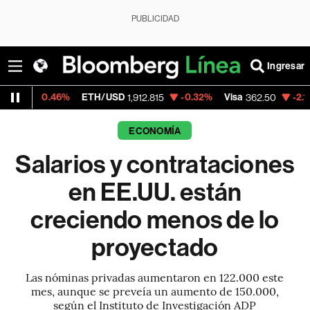
PUBLICIDAD
Ingresar
6%
ETH/USD
-0.32%
Visa
-2.15%
Mercado
1,912.815
362.50
ECONOMÍA
Salarios y contrataciones
en EE.UU. están
creciendo menos de lo
proyectado
Las nóminas privadas aumentaron en 122.000 este
mes, aunque se preveía un aumento de 150.000,
según el Instituto de Investigación ADP