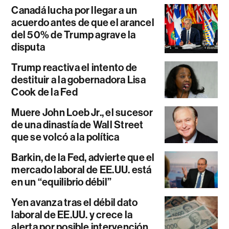
Canadá lucha por llegar a un
acuerdo antes de que el arancel
del 50% de Trump agrave la
disputa
Trump reactiva el intento de
destituir a la gobernadora Lisa
Cook de la Fed
Muere John Loeb Jr., el sucesor
de una dinastía de Wall Street
que se volcó a la política
Barkin, de la Fed, advierte que el
mercado laboral de EE.UU. está
en un “equilibrio débil”
Yen avanza tras el débil dato
laboral de EE.UU. y crece la
alerta por posible intervención