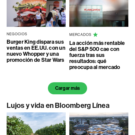
NEGOCIOS
MERCADOS
Burger King dispara sus
La acción más rentable
ventas en EE.UU. con un
del S&P 500 cae con
nuevo Whopper y una
fuerza tras sus
promoción de Star Wars
resultados: qué
preocupa al mercado
Cargar más
Lujos y vida en Bloomberg Línea