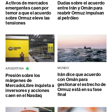
Activos de mercados
Dudas sobre el acuerdo
emergentes caen por
entre Irán y Omán para
temor a que el acuerdo
reabrir Ormuz impulsan
sobre Ormuz eleve las
al petróleo
tensiones
MUNDO
ARGENTINA
Irán dice que acuerdo
Presión sobre los
con Omán para
márgenes de
gestionar el estrecho de
MercadoLibre inquieta a
Ormuz está en su fase
inversores y acciones
final
caen en el Nasdaq