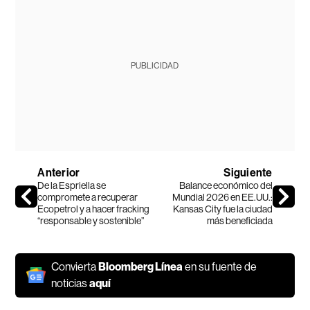
PUBLICIDAD
Anterior
Siguiente
De la Espriella se
Balance económico del
compromete a recuperar
Mundial 2026 en EE.UU.:
Ecopetrol y a hacer fracking
Kansas City fue la ciudad
“responsable y sostenible”
más beneficiada
Convierta
Bloomberg Línea
en su fuente de
noticias
aquí