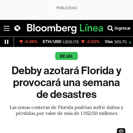
PUBLICIDAD
Ingresar
-0.66%
ETH/USD
-0.50%
Visa
+0.31%
M
1,906.178
369.70
EE.UU.
Debby azotará Florida y
provocará una semana
de desastres
Las zonas costeras de Florida podrían sufrir daños y
pérdidas por valor de más de US$250 millones
22