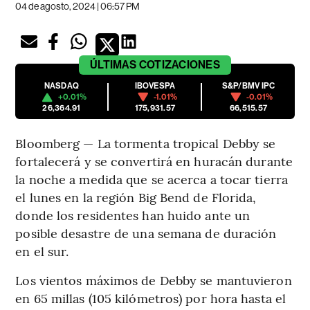
04 de agosto, 2024 | 06:57 PM
ÚLTIMAS
COTIZACIONES
NASDAQ
IBOVESPA
S&P/BMV IPC
+0.01%
-1.01%
-0.01%
26,364.91
175,931.57
66,515.57
Bloomberg — La tormenta tropical Debby se
fortalecerá y se convertirá en huracán durante
la noche a medida que se acerca a tocar tierra
el lunes en la región Big Bend de Florida,
donde los residentes han huido ante un
posible desastre de una semana de duración
en el sur.
Los vientos máximos de Debby se mantuvieron
en 65 millas (105 kilómetros) por hora hasta el