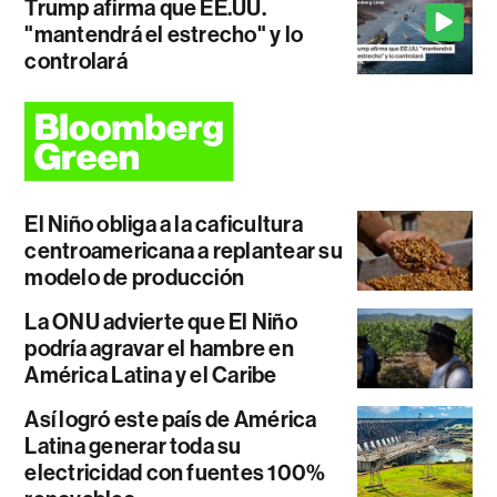
Trump afirma que EE.UU.
"mantendrá el estrecho" y lo
controlará
El Niño obliga a la caficultura
centroamericana a replantear su
modelo de producción
La ONU advierte que El Niño
podría agravar el hambre en
América Latina y el Caribe
Así logró este país de América
Latina generar toda su
electricidad con fuentes 100%