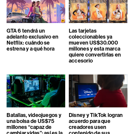
GTA 6 tendrá un
Las tarjetas
adelanto exclusivo en
coleccionables ya
Netflix: cuándo se
mueven US$30.000
estrena y a qué hora
millones y esta marca
quiere convertirlas en
accesorio
Batallas, videojuegos y
Disney y TikTok logran
una bolsa de US$75
acuerdo para que
millones “capaz de
creadores usen
cambiar vidas”: así es la
contenido de sus