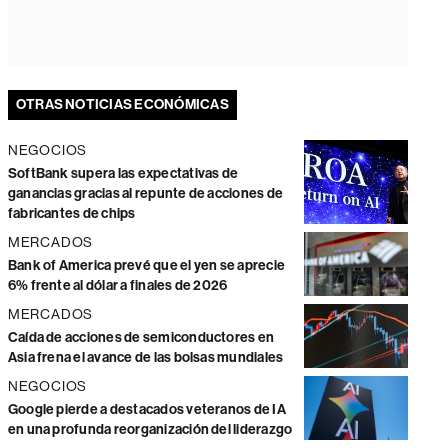
OTRAS NOTICIAS ECONÓMICAS
NEGOCIOS
SoftBank supera las expectativas de
ganancias gracias al repunte de acciones de
fabricantes de chips
MERCADOS
Bank of America prevé que el yen se aprecie
6% frente al dólar a finales de 2026
MERCADOS
Caída de acciones de semiconductores en
Asia frena el avance de las bolsas mundiales
NEGOCIOS
Google pierde a destacados veteranos de IA
en una profunda reorganización del liderazgo