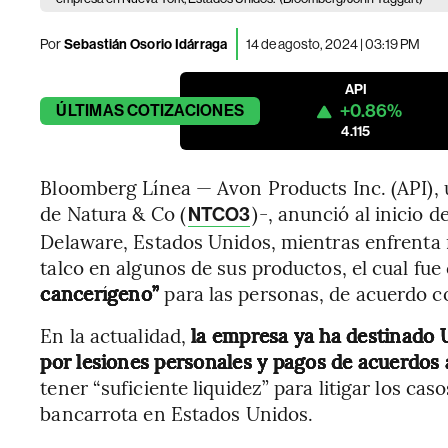
Por
Sebastián Osorio Idárraga
14 de agosto, 2024 | 03:19 PM
API
+0.86%
ÚLTIMAS
COTIZACIONES
4.115
Bloomberg Línea — Avon Products Inc. (API), u
de Natura & Co (
)-, anunció al inicio 
NTCO3
Delaware, Estados Unidos, mientras enfrenta m
talco en algunos de sus productos, el cual fu
cancerígeno”
para las personas, de acuerdo 
En la actualidad,
la empresa ya ha destinado
por lesiones personales y pagos de acuerdos 
tener “suficiente liquidez” para litigar los cas
bancarrota en Estados Unidos.