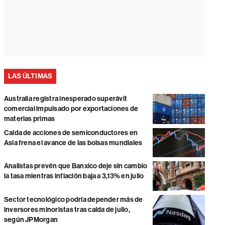
LAS ÚLTIMAS
Australia registra inesperado superávit
comercial impulsado por exportaciones de
materias primas
Caída de acciones de semiconductores en
Asia frena el avance de las bolsas mundiales
Analistas prevén que Banxico deje sin cambio
la tasa mientras inflación baja a 3,13% en julio
Sector tecnológico podría depender más de
inversores minoristas tras caída de julio,
según JPMorgan