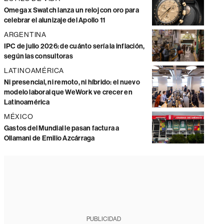
Omega x Swatch lanza un reloj con oro para
celebrar el alunizaje del Apollo 11
ARGENTINA
IPC de julio 2026: de cuánto sería la inflación,
según las consultoras
LATINOAMÉRICA
Ni presencial, ni remoto, ni híbrido: el nuevo
modelo laboral que WeWork ve crecer en
Latinoamérica
MÉXICO
Gastos del Mundial le pasan factura a
Ollamani de Emilio Azcárraga
PUBLICIDAD