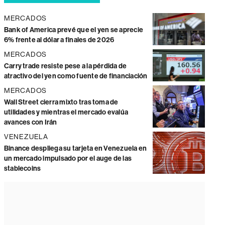
MERCADOS
Bank of America prevé que el yen se aprecie
6% frente al dólar a finales de 2026
MERCADOS
Carry trade resiste pese a la pérdida de
atractivo del yen como fuente de financiación
MERCADOS
Wall Street cierra mixto tras toma de
utilidades y mientras el mercado evalúa
avances con Irán
VENEZUELA
Binance despliega su tarjeta en Venezuela en
un mercado impulsado por el auge de las
stablecoins