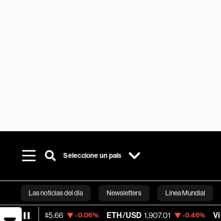
Seleccione un país
Las noticias del día
Newsletters
Línea Mundial
,745.66
ETH/USD
1,907.01
Visa
368.54
-0.06%
-0.46%
Bloomberg 