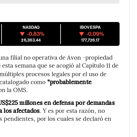
NASDAQ
IBOVESPA
-0.83%
-0.09%
26,363.44
177,726.17
na filial no operativa de Avon -propiedad
de esta semana que se acogió al Capítulo 11 de
últiples procesos legales por el uso de
e catalogado como
“probablemente
con la OMS.
 US$225 millones en defensa por demandas
a los afectados
. Y es por esta razón, no
os pendientes, por los cuales se declaró en