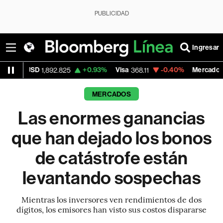
PUBLICIDAD
Ingresar
+0.93%
Visa
-0.40%
MercadoLibre
892.825
368.11
1,910.26
MERCADOS
Las enormes ganancias
que han dejado los bonos
de catástrofe están
levantando sospechas
Mientras los inversores ven rendimientos de dos
dígitos, los emisores han visto sus costos dispararse