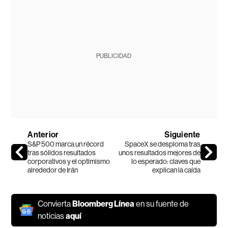
PUBLICIDAD
Anterior
Siguiente
S&P 500 marca un récord
SpaceX se desploma tras
tras sólidos resultados
unos resultados mejores de
corporativos y el optimismo
lo esperado: claves que
alrededor de Irán
explican la caída
Convierta
Bloomberg Línea
en su fuente de
noticias
aquí