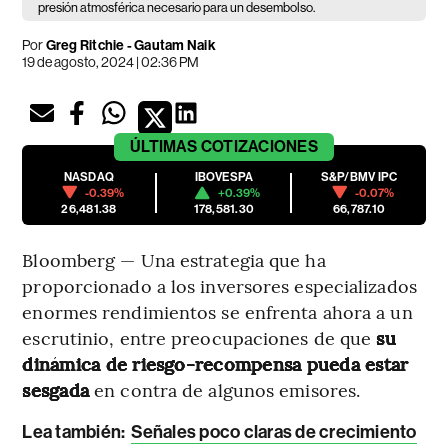
presión atmosférica necesario para un desembolso.
Por
Greg Ritchie - Gautam Naik
19 de agosto, 2024 | 02:36 PM
ÚLTIMAS
COTIZACIONES
NASDAQ
IBOVESPA
S&P/BMV IPC
-0.39%
+0.39%
-0.07%
26,481.38
178,581.30
66,787.10
Bloomberg — Una estrategia que ha
proporcionado a los inversores especializados
enormes rendimientos se enfrenta ahora a un
escrutinio, entre preocupaciones de que
su
dinámica de riesgo-recompensa pueda estar
sesgada
en contra de algunos emisores.
Lea también:
Señales poco claras de crecimiento