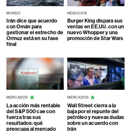
MUNDO
NEGOCIOS
Irán dice que acuerdo
Burger King dispara sus
con Omán para
ventas en EE.UU. con un
gestionar el estrecho de
nuevo Whopper y una
Ormuz está en su fase
promoción de Star Wars
final
MERCADOS
MERCADOS
La acción más rentable
Wall Street cierra a la
del S&P 500 cae con
baja por el repunte del
fuerza tras sus
petróleo y nuevas dudas
resultados: qué
sobre un acuerdo con
preocupa al mercado
Irán