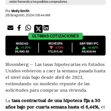
están frenando a los posibles compradores.
Por
Molly Smith
28 de agosto, 2024 | 08:44 AM
ÚLTIMAS
COTIZACIONES
NASDAQ
IBOVESPA
S&P/BMV IPC
+1.30%
-1.73%
+0.82%
26,690.62
172,513.42
66,938.64
Bloomberg — Las tasas hipotecarias en Estados
Unidos volvieron a caer la semana pasada hasta
el nivel más bajo desde abril de 2023,
estimulando un modesto repunte de las
solicitudes para comprar una vivienda.
La
tasa contractual de una hipoteca fija a 30
años bajó por cuarta semana hasta el 6,44%,
el