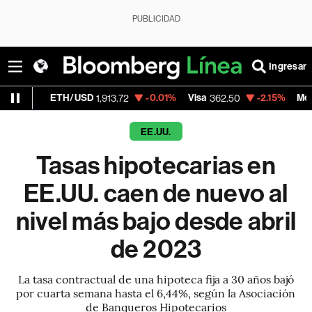
PUBLICIDAD
Ingresar
ETH/USD
-0.01%
Visa
-2.15%
MercadoLibre
1,913.72
362.50
EE.UU.
Tasas hipotecarias en
EE.UU. caen de nuevo al
nivel más bajo desde abril
de 2023
La tasa contractual de una hipoteca fija a 30 años bajó
por cuarta semana hasta el 6,44%, según la Asociación
de Banqueros Hipotecarios