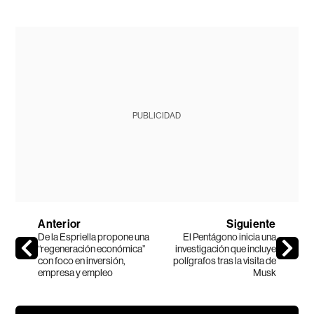
PUBLICIDAD
Anterior
Siguiente
De la Espriella propone una
El Pentágono inicia una
“regeneración económica”
investigación que incluye
con foco en inversión,
polígrafos tras la visita de
empresa y empleo
Musk