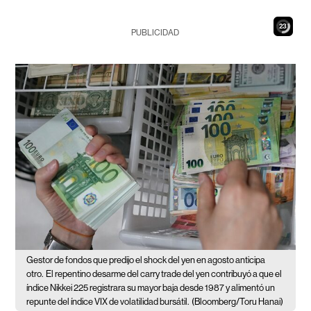
21
PUBLICIDAD
Gestor de fondos que predijo el shock del yen en agosto anticipa
otro.
El repentino desarme del carry trade del yen contribuyó a que el
índice Nikkei 225 registrara su mayor baja desde 1987 y alimentó un
repunte del índice VIX de volatilidad bursátil.
(Bloomberg/Toru Hanai)