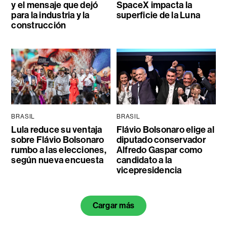
y el mensaje que dejó
SpaceX impacta la
para la industria y la
superficie de la Luna
construcción
BRASIL
BRASIL
Lula reduce su ventaja
Flávio Bolsonaro elige al
sobre Flávio Bolsonaro
diputado conservador
rumbo a las elecciones,
Alfredo Gaspar como
según nueva encuesta
candidato a la
vicepresidencia
Cargar más