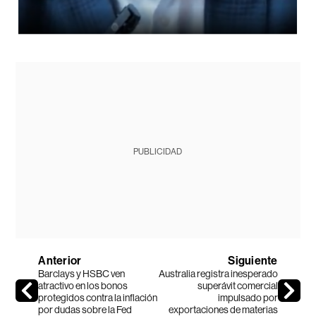
PUBLICIDAD
Anterior
Siguiente
Barclays y HSBC ven
Australia registra inesperado
atractivo en los bonos
superávit comercial
protegidos contra la inflación
impulsado por
por dudas sobre la Fed
exportaciones de materias