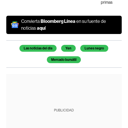
primas
Convierta
Bloomberg Línea
en su fuente de
noticias
aquí
Temas de este artículo
Las noticias del día
Yen
Lunes negro
Mercado bursátil
PUBLICIDAD