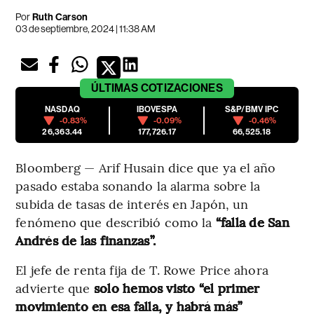
Por
Ruth Carson
03 de septiembre, 2024 | 11:38 AM
ÚLTIMAS
COTIZACIONES
NASDAQ
IBOVESPA
S&P/BMV IPC
-0.83%
-0.09%
-0.46%
26,363.44
177,726.17
66,525.18
Bloomberg — Arif Husain dice que ya el año
pasado estaba sonando la alarma sobre la
subida de tasas de interés en Japón, un
fenómeno que describió como la
“falla de San
Andrés de las finanzas”.
El jefe de renta fija de T. Rowe Price ahora
advierte que
solo hemos visto “el primer
movimiento en esa falla, y habrá más”