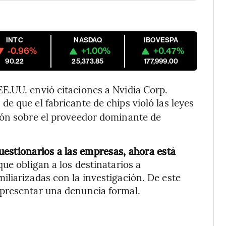
INTC
NASDAQ
IBOVESPA
-0.96%
+1.00%
+0.47%
90.22
25,373.85
177,999.00
E.UU. envió citaciones a Nvidia Corp.
de que el fabricante de chips violó las leyes
ión sobre el proveedor dominante de
estionarios a las empresas, ahora está
que obligan a los destinatarios a
liarizadas con la investigación. De este
presentar una denuncia formal.