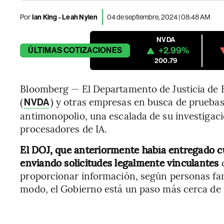
Por
Ian King - Leah Nylen
04 de septiembre, 2024 | 08:48 AM
NVDA
+2.99%
ÚLTIMAS
COTIZACIONES
200.79
Bloomberg — El Departamento de Justicia de E
(
) y otras empresas en busca de pruebas 
NVDA
antimonopolio, una escalada de su investigac
procesadores de IA.
El DOJ, que anteriormente había entregado cu
enviando solicitudes legalmente vinculantes
proporcionar información, según personas fami
modo, el Gobierno está un paso más cerca de 