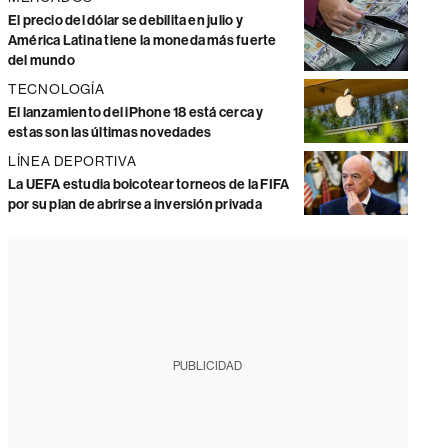
El precio del dólar se debilita en julio y
América Latina tiene la moneda más fuerte
del mundo
TECNOLOGÍA
El lanzamiento del iPhone 18 está cerca y
estas son las últimas novedades
LÍNEA DEPORTIVA
La UEFA estudia boicotear torneos de la FIFA
por su plan de abrirse a inversión privada
PUBLICIDAD