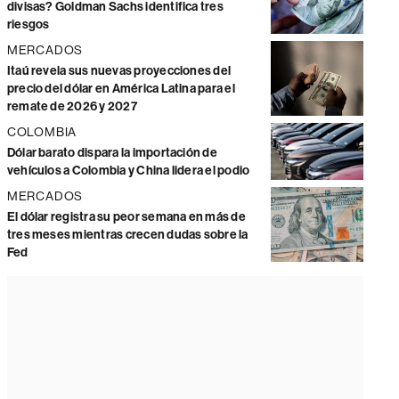
divisas? Goldman Sachs identifica tres
riesgos
MERCADOS
Itaú revela sus nuevas proyecciones del
precio del dólar en América Latina para el
remate de 2026 y 2027
COLOMBIA
Dólar barato dispara la importación de
vehículos a Colombia y China lidera el podio
MERCADOS
El dólar registra su peor semana en más de
tres meses mientras crecen dudas sobre la
Fed