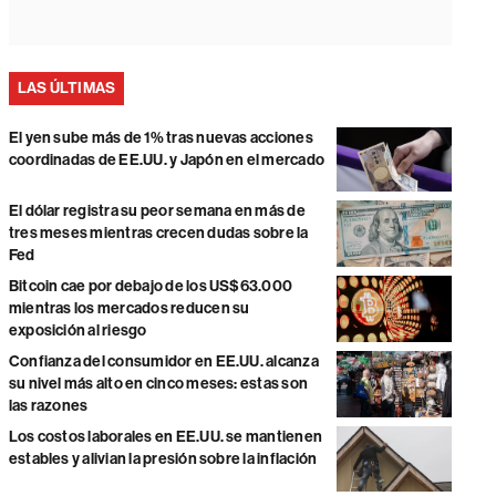
LAS ÚLTIMAS
El yen sube más de 1% tras nuevas acciones
coordinadas de EE.UU. y Japón en el mercado
El dólar registra su peor semana en más de
tres meses mientras crecen dudas sobre la
Fed
Bitcoin cae por debajo de los US$63.000
mientras los mercados reducen su
exposición al riesgo
Confianza del consumidor en EE.UU. alcanza
su nivel más alto en cinco meses: estas son
las razones
Los costos laborales en EE.UU. se mantienen
estables y alivian la presión sobre la inflación