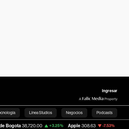
Ingresar
ecnología
Línea Studios
Negocios
Podcasts
8,720.00
Apple
308.63
USD COP
3,152.
+3.25%
-7.53%
English