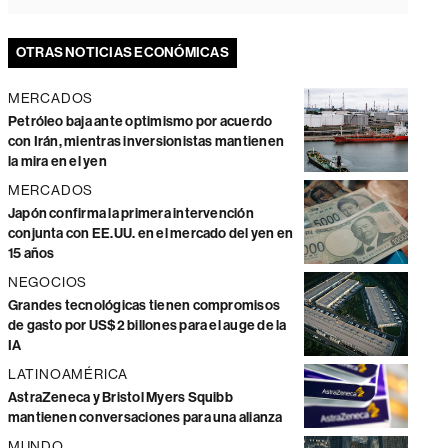
OTRAS NOTICIAS ECONÓMICAS
MERCADOS
Petróleo baja ante optimismo por acuerdo
con Irán, mientras inversionistas mantienen
la mira en el yen
MERCADOS
Japón confirma la primera intervención
conjunta con EE.UU. en el mercado del yen en
15 años
NEGOCIOS
Grandes tecnológicas tienen compromisos
de gasto por US$2 billones para el auge de la
IA
LATINOAMÉRICA
AstraZeneca y Bristol Myers Squibb
mantienen conversaciones para una alianza
MUNDO