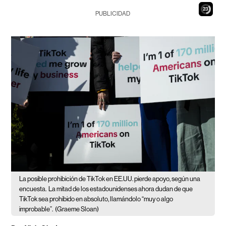
22
PUBLICIDAD
La posible prohibición de TikTok en EE.UU. pierde apoyo, según una
encuesta.
La mitad de los estadounidenses ahora dudan de que
TikTok sea prohibido en absoluto, llamándolo “muy o algo
improbable”.
(Graeme Sloan)