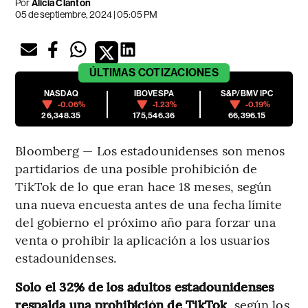
Por
Alicia Clanton
05 de septiembre, 2024 | 05:05 PM
ÚLTIMAS
COTIZACIONES
NASDAQ
IBOVESPA
S&P/BMV IPC
-0.06%
-1.23%
-0.19%
26,348.35
175,546.36
66,396.15
Bloomberg — Los estadounidenses son menos
partidarios de una posible prohibición de
TikTok de lo que eran hace 18 meses, según
una nueva encuesta antes de una fecha límite
del gobierno el próximo año para forzar una
venta o prohibir la aplicación a los usuarios
estadounidenses.
Solo el 32% de los adultos estadounidenses
respalda una prohibición de TikTok
, según los