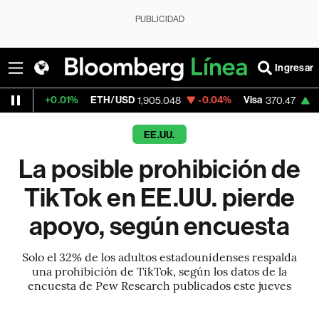
PUBLICIDAD
Ingresar
.01%
ETH/USD
-0.04%
Visa
+0.52%
Mer
1,905.048
370.47
EE.UU.
La posible prohibición de
TikTok en EE.UU. pierde
apoyo, según encuesta
Solo el 32% de los adultos estadounidenses respalda
una prohibición de TikTok, según los datos de la
encuesta de Pew Research publicados este jueves