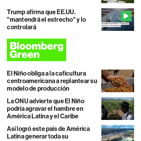
Trump afirma que EE.UU.
"mantendrá el estrecho" y lo
controlará
El Niño obliga a la caficultura
centroamericana a replantear su
modelo de producción
La ONU advierte que El Niño
podría agravar el hambre en
América Latina y el Caribe
Así logró este país de América
Latina generar toda su