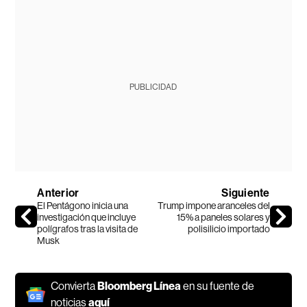
PUBLICIDAD
Anterior
Siguiente
El Pentágono inicia una
Trump impone aranceles del
investigación que incluye
15% a paneles solares y
polígrafos tras la visita de
polisilicio importado
Musk
Convierta
Bloomberg Línea
en su fuente de
noticias
aquí